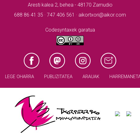
Aresti kalea 2, behea - 48170 Zamudio
688 86 41 35 · 747 406 561 · aikortxori@aikor.com
Codesyntaxek garatua
LEGE OHARRA
PUBLIZITATEA
ARAUAK
HARREMANET