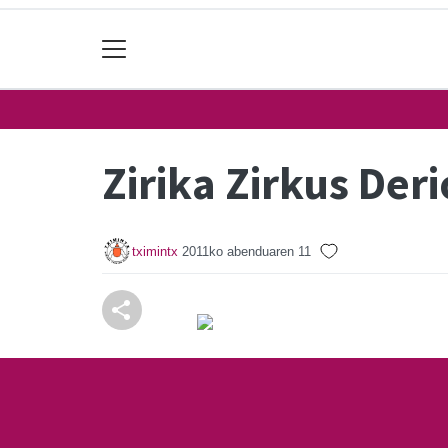
Zirika Zirkus Deri
tximintx
2011ko abenduaren 11