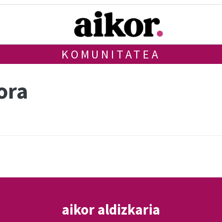
KOMUNITATEA
ora
aikor aldizkaria