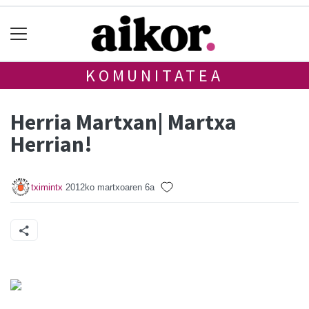
KOMUNITATEA
Herria Martxan| Martxa
Herrian!
tximintx
2012ko martxoaren 6a