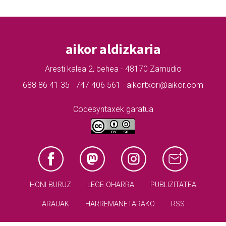
aikor aldizkaria
Aresti kalea 2, behea - 48170 Zamudio
688 86 41 35 · 747 406 561 · aikortxori@aikor.com
Codesyntaxek garatua
HONI BURUZ
LEGE OHARRA
PUBLIZITATEA
ARAUAK
HARREMANETARAKO
RSS