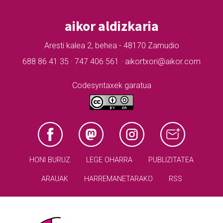
aikor aldizkaria
Aresti kalea 2, behea - 48170 Zamudio
688 86 41 35 · 747 406 561 · aikortxori@aikor.com
Codesyntaxek garatua
HONI BURUZ
LEGE OHARRA
PUBLIZITATEA
ARAUAK
HARREMANETARAKO
RSS