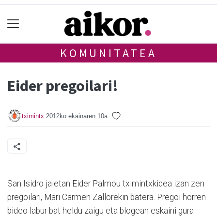
KOMUNITATEA
Eider pregoilari!
tximintx
2012ko ekainaren 10a
San Isidro jaietan Eider Palmou tximintxkidea izan zen
pregoilari, Mari Carmen Zallorekin batera. Pregoi horren
bideo labur bat heldu zaigu eta blogean eskaini gura