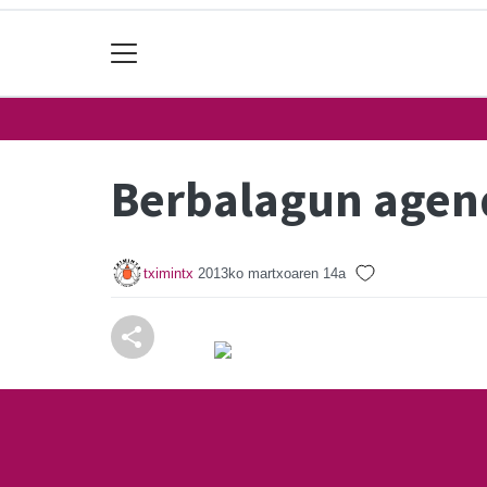
Berbalagun age
tximintx
2013ko martxoaren 14a