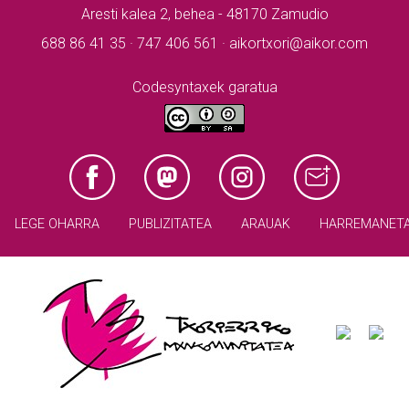
Aresti kalea 2, behea - 48170 Zamudio
688 86 41 35 · 747 406 561 · aikortxori@aikor.com
Codesyntaxek garatua
LEGE OHARRA
PUBLIZITATEA
ARAUAK
HARREMANET