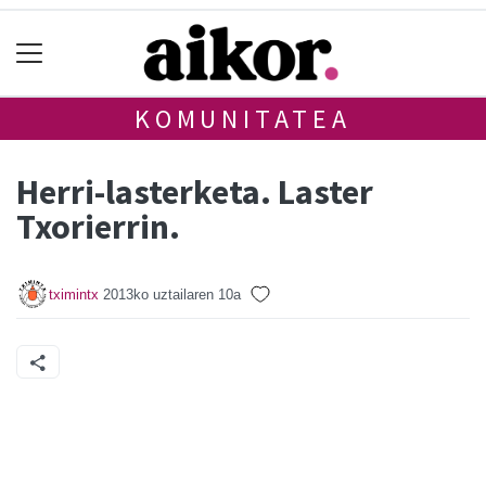
KOMUNITATEA
Herri-lasterketa. Laster
Txorierrin.
tximintx
2013ko uztailaren 10a