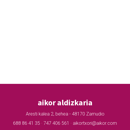
aikor aldizkaria
Aresti kalea 2, behea - 48170 Zamudio
688 86 41 35 · 747 406 561 · aikortxori@aikor.com