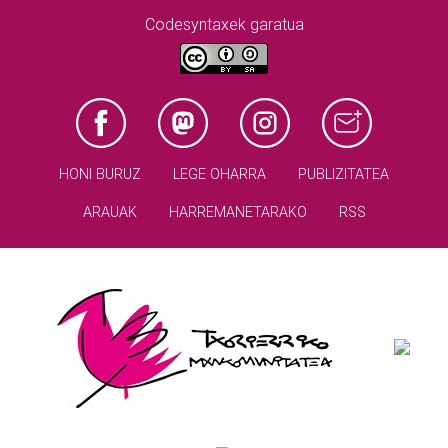
Codesyntaxek garatua
HONI BURUZ
LEGE OHARRA
PUBLIZITATEA
ARAUAK
HARREMANETARAKO
RSS