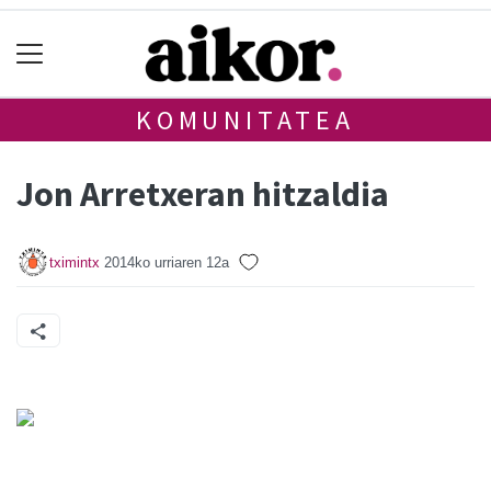
KOMUNITATEA
Jon Arretxeran hitzaldia
tximintx
2014ko urriaren 12a