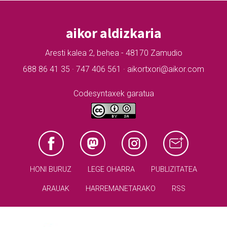
aikor aldizkaria
Aresti kalea 2, behea - 48170 Zamudio
688 86 41 35 · 747 406 561 · aikortxori@aikor.com
Codesyntaxek garatua
HONI BURUZ
LEGE OHARRA
PUBLIZITATEA
ARAUAK
HARREMANETARAKO
RSS