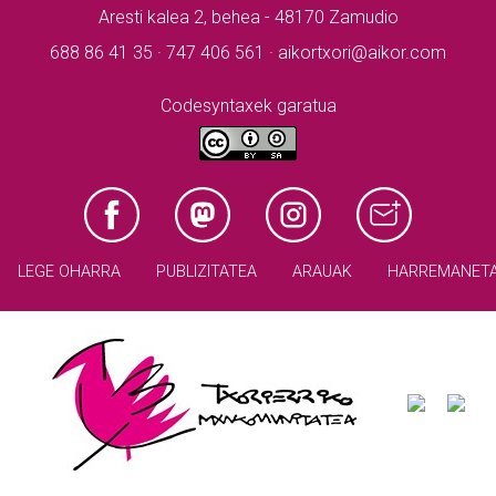
Aresti kalea 2, behea - 48170 Zamudio
688 86 41 35 · 747 406 561 · aikortxori@aikor.com
Codesyntaxek garatua
LEGE OHARRA
PUBLIZITATEA
ARAUAK
HARREMANET