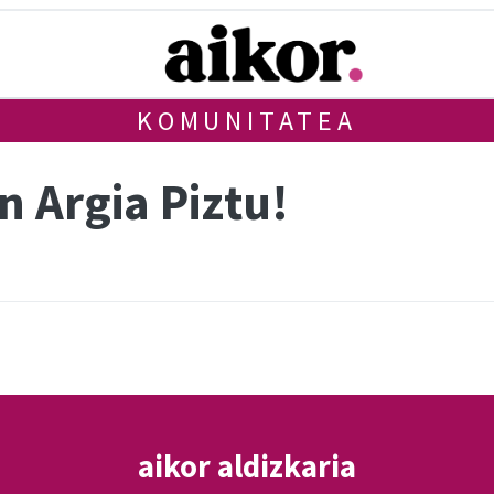
KOMUNITATEA
 Argia Piztu!
aikor aldizkaria