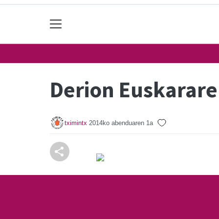
Derion Euskararen
tximintx
2014ko abenduaren 1a