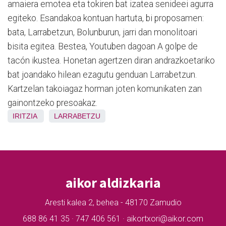
amaiera emotea eta tokiren bat izatea senideei agurra
egiteko. Esandakoa kontuan hartuta, bi proposamen:
bata, Larrabetzun, Bolunburun, jarri dan monolitoari
bisita egitea. Bestea, Youtuben dagoan A golpe de
tacón ikustea. Honetan agertzen diran andrazkoetariko
bat joandako hilean ezagutu genduan Larrabetzun.
Kartzelan takoiagaz horman joten komunikaten zan
gainontzeko presoakaz.
IRITZIA
LARRABETZU
aikor aldizkaria
Aresti kalea 2, behea - 48170 Zamudio
688 86 41 35 · 747 406 561 · aikortxori@aikor.com