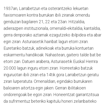
1937an, Larrabetzun eta osterantzeko lekuetan
faxismoaren kontra burrukan ibili ziranak omendu
genduzan bagilaren 21, 22 eta 23an. Hitzaldia,
adierazpen instituzionala, omenaldi-ekitaldia, kantaldia,
gerra denporako aztarnak ezagutzeko ibilpidea eta abar
egin ziran. Asturiasetik hainbat lagun etorri ziran.
Euretariko batzuk, adinekoak eta burruka kontuetan
eskarmentu handikoak. Nahastean, gaitero talde bat be
etorri zan. Datuen arabera, Asturiasetik Euskal Herrira
20.000 lagun inguru etorri ziran. Horreetako batzuk
inguruotan ibili ziran eta 14tik gora Larrabetzun geratu
ziran lurperatuta. Omenaldian, egindako burrukaren
balioaren aitortza egin jaken. Gerran ibilitakoen
ondorengoak be egon ziran. Honeentzat garrantzitsua
da sufrimentuz beteriko kapitulu honeri zelanbaiteko