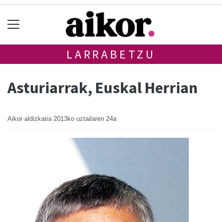
LARRABETZU
Asturiarrak, Euskal Herrian
Aikor aldizkaria
2013ko uztailaren 24a