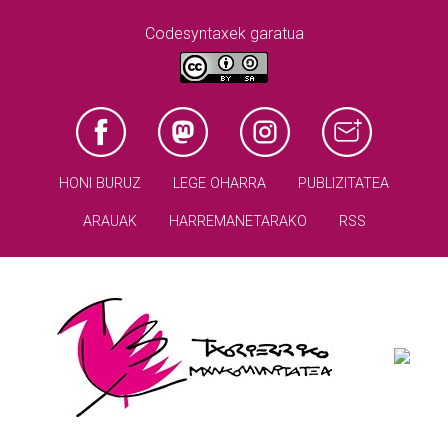
Codesyntaxek garatua
HONI BURUZ
LEGE OHARRA
PUBLIZITATEA
ARAUAK
HARREMANETARAKO
RSS