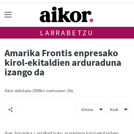
LARRABETZU
Amarika Frontis enpresako
kirol-ekitaldien arduraduna
izango da
Aikor aldizkaria
2008ko martxoaren 18a
Entzun
Itzuli
Iker Amarika Larrabetzuko aurrelaria kirol-ekitaldien