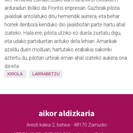
arduradun ibiliko da Frontis enpresan. Gazteak pilota
jaialdiak antolatuko ditu hemendik aurrera, eta behar
horrek denbora kenduko dio jaialdiotan parte hartu ahal
izateko. Hala ere, pilota utziko ez duela ziurtatu digu,
eta udako partiduetan arituko dela lehian. Amarikak
azaldu duen moduan, hartutako erabakia sakonki
aztertu du, pilotan urteak eman ahal izateko aukera ona
da-eta.
KIROLA
LARRABETZU
aikor aldizkaria
Aresti kalea 2, behea - 48170 Zamudio