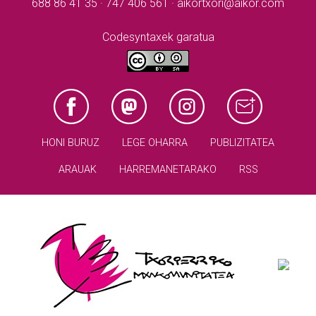
688 86 41 35 · 747 406 561 · aikortxori@aikor.com
Codesyntaxek garatua
HONI BURUZ
LEGE OHARRA
PUBLIZITATEA
ARAUAK
HARREMANETARAKO
RSS