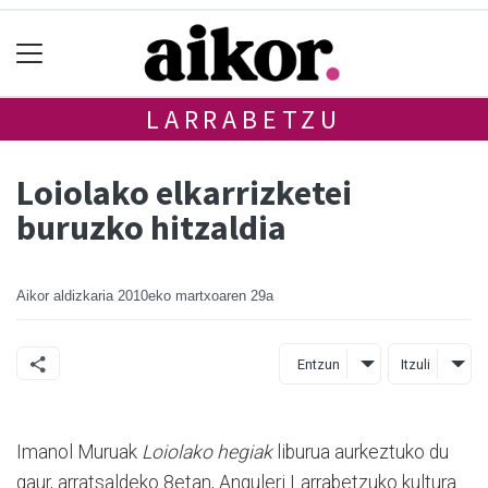
LARRABETZU
Loiolako elkarrizketei
buruzko hitzaldia
Aikor aldizkaria
2010eko martxoaren 29a
Entzun
Itzuli
Imanol Muruak
Loiolako hegiak
liburua aurkeztuko du
gaur, arratsaldeko 8etan, Anguleri Larrabetzuko kultura