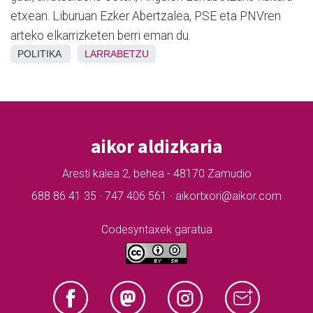
etxean. Liburuan Ezker Abertzalea, PSE eta PNVren
arteko elkarrizketen berri eman du.
POLITIKA
LARRABETZU
aikor aldizkaria
Aresti kalea 2, behea - 48170 Zamudio
688 86 41 35 · 747 406 561 · aikortxori@aikor.com
Codesyntaxek garatua