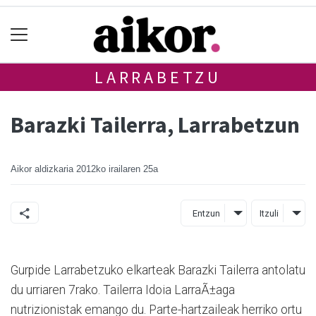
LARRABETZU
Barazki Tailerra, Larrabetzun
Aikor aldizkaria
2012ko irailaren 25a
Entzun
Itzuli
Gurpide Larrabetzuko elkarteak Barazki Tailerra antolatu
du urriaren 7rako. Tailerra Idoia LarraÃ±aga
nutrizionistak emango du. Parte-hartzaileak herriko ortu