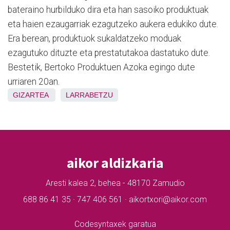
bateraino hurbilduko dira eta han sasoiko produktuak
eta haien ezaugarriak ezagutzeko aukera edukiko dute.
Era berean, produktuok sukaldatzeko moduak
ezagutuko dituzte eta prestatutakoa dastatuko dute.
Bestetik, Bertoko Produktuen Azoka egingo dute
urriaren 20an.
GIZARTEA
LARRABETZU
aikor aldizkaria
Aresti kalea 2, behea - 48170 Zamudio
688 86 41 35 · 747 406 561 · aikortxori@aikor.com
Codesyntaxek garatua