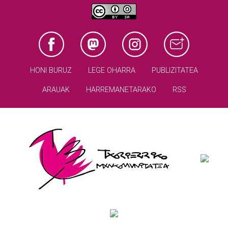
HONI BURUZ
LEGE OHARRA
PUBLIZITATEA
ARAUAK
HARREMANETARAKO
RSS