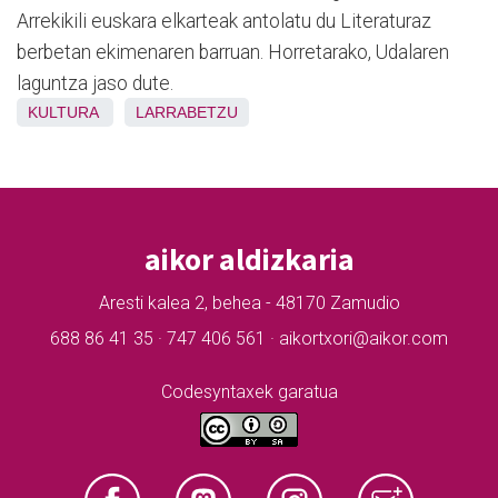
Arrekikili euskara elkarteak antolatu du Literaturaz
berbetan ekimenaren barruan. Horretarako, Udalaren
laguntza jaso dute.
KULTURA
LARRABETZU
aikor aldizkaria
Aresti kalea 2, behea - 48170 Zamudio
688 86 41 35 · 747 406 561 · aikortxori@aikor.com
Codesyntaxek garatua