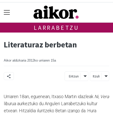
LARRABETZU
Literaturaz berbetan
Aikor aldizkaria
2012ko urriaren 15a
Entzun
Itzuli
Urriaren 18an, eguenean, Itxaso Martin idazleak
Ni, Vera
liburua aurkeztuko du Anguleri Larrabetzuko kultur
etxean. Hitzaldia iluntzeko 8etan izango da. Hura