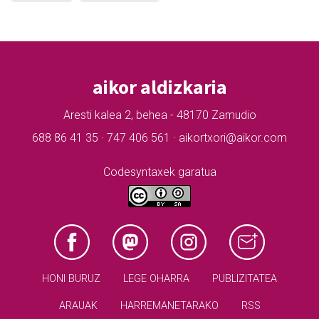
aikor aldizkaria
Aresti kalea 2, behea - 48170 Zamudio
688 86 41 35 · 747 406 561 · aikortxori@aikor.com
Codesyntaxek garatua
HONI BURUZ
LEGE OHARRA
PUBLIZITATEA
ARAUAK
HARREMANETARAKO
RSS