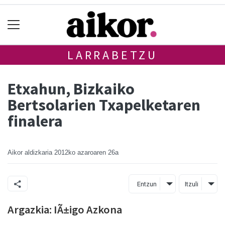
LARRABETZU
Etxahun, Bizkaiko
Bertsolarien Txapelketaren
finalera
Aikor aldizkaria
2012ko azaroaren 26a
Entzun
Itzuli
Argazkia: IÃ±igo Azkona