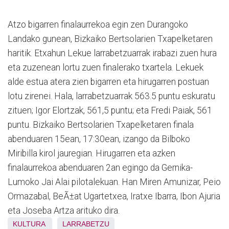
Atzo bigarren finalaurrekoa egin zen Durangoko
Landako gunean, Bizkaiko Bertsolarien Txapelketaren
haritik. Etxahun Lekue larrabetzuarrak irabazi zuen hura
eta zuzenean lortu zuen finalerako txartela. Lekuek
alde estua atera zien bigarren eta hirugarren postuan
lotu zirenei. Hala, larrabetzuarrak 563.5 puntu eskuratu
zituen; Igor Elortzak, 561,5 puntu; eta Fredi Paiak, 561
puntu. Bizkaiko Bertsolarien Txapelketaren finala
abenduaren 15ean, 17:30ean, izango da Bilboko
Miribilla kirol jauregian. Hirugarren eta azken
finalaurrekoa abenduaren 2an egingo da Gernika-
Lumoko Jai Alai pilotalekuan. Han Miren Amunizar, Peio
Ormazabal, BeÃ±at Ugartetxea, Iratxe Ibarra, Ibon Ajuria
eta Joseba Artza arituko dira.
KULTURA
LARRABETZU