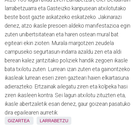
larrabetzuarra eta Gasteizko kanpusean atxilotutako
beste bost gazte askatzeko eskatzeko. Jakinarazi
denez, atzo ikasle presoen aldeko manifestazioa egin
zuten unibertsitatean eta haren ostean mural bat
egiteari ekin zioten. Murala margotzen zeudela
campuseko segurtasun-indarra azaldu zen eta aldi
berean kalez jantzitako poliziek handik zegoen ikasle
bata txilotu zuten. Lurrean izan zuten eta gainontzeko
ikasleak lurrean eseri ziren gazteari haien elkartasuna
adierazteko. Ertzainak ailegatu ziren eta kolpeka hasi
ziren ikasleen kontra. Sei lagun atxilotu zituzten eta,
ikasle abertzaletik esan denez, gaur goizean pasatuko
dira epailearen aurretik.
GIZARTEA
LARRABETZU