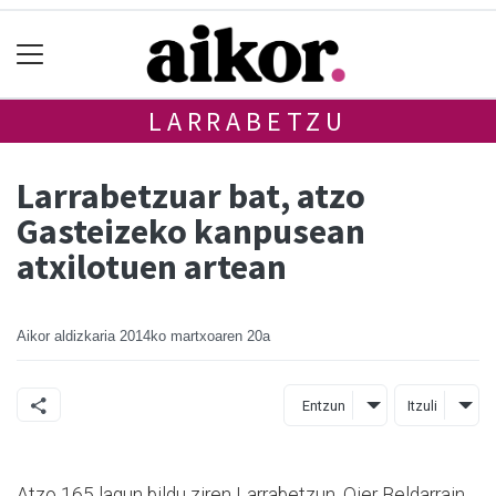
LARRABETZU
Larrabetzuar bat, atzo
Gasteizeko kanpusean
atxilotuen artean
Aikor aldizkaria
2014ko martxoaren 20a
Entzun
Itzuli
Atzo 165 lagun bildu ziren Larrabetzun, Oier Beldarrain