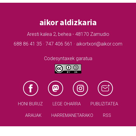
aikor aldizkaria
Aresti kalea 2, behea - 48170 Zamudio
688 86 41 35 · 747 406 561 · aikortxori@aikor.com
Codesyntaxek garatua
HONI BURUZ
LEGE OHARRA
PUBLIZITATEA
ARAUAK
HARREMANETARAKO
RSS