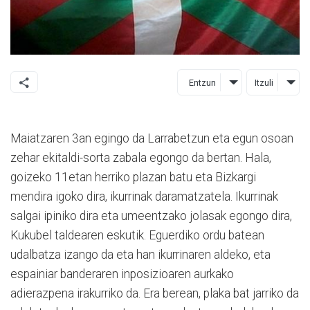
Entzun
Itzuli
Maiatzaren 3an egingo da Larrabetzun eta egun osoan
zehar ekitaldi-sorta zabala egongo da bertan. Hala,
goizeko 11etan herriko plazan batu eta Bizkargi
mendira igoko dira, ikurrinak daramatzatela. Ikurrinak
salgai ipiniko dira eta umeentzako jolasak egongo dira,
Kukubel taldearen eskutik. Eguerdiko ordu batean
udalbatza izango da eta han ikurrinaren aldeko, eta
espainiar banderaren inposizioaren aurkako
adierazpena irakurriko da. Era berean, plaka bat jarriko da