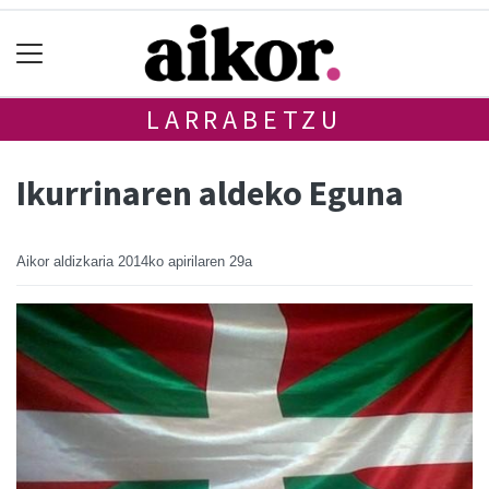
LARRABETZU
Ikurrinaren aldeko Eguna
Aikor aldizkaria
2014ko apirilaren 29a