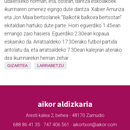
udaletxeko horman, eta, ostean, dantza eskolakoek
ikurrinaren omenez egingo dute dantza. Xabier Amuriza
eta Jon Maia bertsolariek “Balkotik balkoira bertsotan”
ekitaldian hartuko dute parte. Horri eguerdiko 1:45ean
emango zaio hasiera. Eguerdiko 2:30ean kopaua
eskainiko da. Arratsaldeko 17:30erako futbol-partida
antolatu da, eta arratsaldeko 7:30ean kalejiran aterako
dira ikurrinarekin herrian zehar.
GIZARTEA
LARRABETZU
aikor aldizkaria
Aresti kalea 2, behea - 48170 Zamudio
688 86 41 35 · 747 406 561 · aikortxori@aikor.com