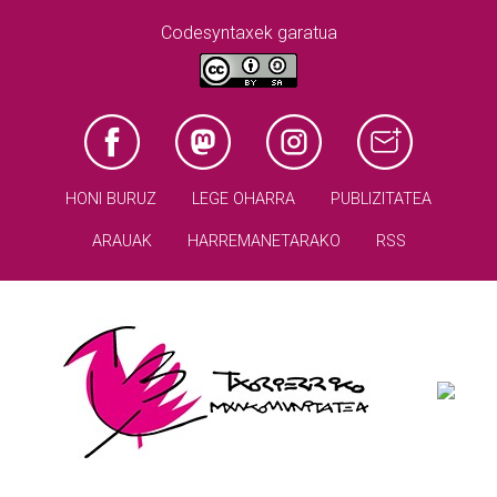
Codesyntaxek garatua
HONI BURUZ
LEGE OHARRA
PUBLIZITATEA
ARAUAK
HARREMANETARAKO
RSS