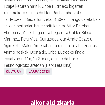
Txapelketaren haritik, Uribe Butroeko bigarren
kanporaketa egingo da Hori Bai Larrabetzuko
gaztetxean. Saioa iluntzeko 8:30ean izango da eta bat-
batean bertsolari hauek arituko dira: Aitor Esteban
Etxebarria, Asier Legarreta Legarreta Galder Bilbao
Martinez, Peru Vidal Gurrutxaga, eta Arrate Gaztelu
Agirre eta Malen Amenabar Larrañaga larrabetzuarrak.
Animo neskak! Bestalde, Uribe Butroeko finala
maiatzaren 11n, 17:30ean, egingo da Parke
Teknologikoko aretoan (Barku eraikina).
KULTURA
LARRABETZU
aikor aldizkaria