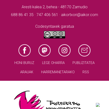
Aresti kalea 2, behea - 48170 Zamudio
688 86 41 35 · 747 406 561 · aikortxori@aikor.com
Codesyntaxek garatua
HONI BURUZ
LEGE OHARRA
PUBLIZITATEA
ARAUAK
HARREMANETARAKO
RSS