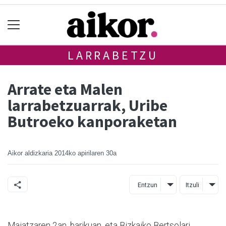
LARRABETZU
Arrate eta Malen
larrabetzuarrak, Uribe
Butroeko kanporaketan
Aikor aldizkaria
2014ko apirilaren 30a
Entzun
Itzuli
Maiatzaren 2an, barikuan, eta Bizkaiko Bertsolari