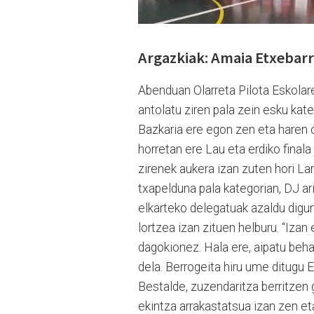
Argazkiak: Amaia Etxebarr
Abenduan Olarreta Pilota Eskolar
antolatu ziren pala zein esku kate
Bazkaria ere egon zen eta haren 
horretan ere Lau eta erdiko finala
zirenek aukera izan zuten hori La
txapelduna pala kategorian, DJ arit
elkarteko delegatuak azaldu digun
lortzea izan zituen helburu. “Izan
dagokionez. Hala ere, aipatu beha
dela. Berrogeita hiru ume ditugu 
Bestalde, zuzendaritza berritzen 
ekintza arrakastatsua izan zen eta