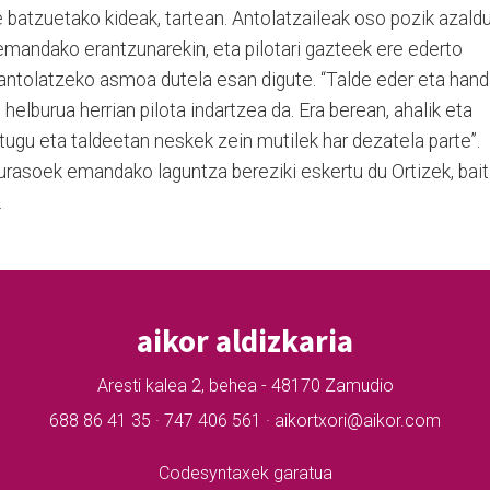
e batzuetako kideak, tartean. Antolatzaileak oso pozik azald
k emandako erantzunarekin, eta pilotari gazteek ere ederto
 antolatzeko asmoa dutela esan digute. “Talde eder eta hand
 helburua herrian pilota indartzea da. Era berean, ahalik eta
tugu eta taldeetan neskek zein mutilek har dezatela parte”.
urasoek emandako laguntza bereziki eskertu du Ortizek, bai
.
aikor aldizkaria
Aresti kalea 2, behea - 48170 Zamudio
688 86 41 35 · 747 406 561 · aikortxori@aikor.com
Codesyntaxek garatua