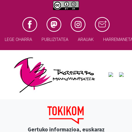
LEGE OHARRA
PUBLIZITATEA
ARAUAK
HARREMANET
Gertuko informazioa, euskaraz