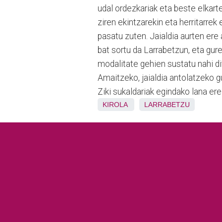
udal ordezkariak eta beste elkart
ziren ekintzarekin eta herritarre
pasatu zuten. Jaialdia aurten ere
bat sortu da Larrabetzun, eta gure
modalitate gehien sustatu nahi di
Amaitzeko, jaialdia antolatzeko g
Ziki sukaldariak egindako lana ere
KIROLA
LARRABETZU