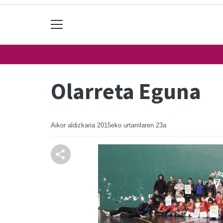
Olarreta Eguna
Aikor aldizkaria
2015eko urtarrilaren 23a