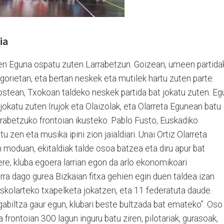
ia
en Eguna ospatu zuten Larrabetzun. Goizean, umeen partida
gorietan, eta bertan neskek eta mutilek hartu zuten parte.
ostean, Txokoan taldeko neskek partida bat jokatu zuten. Eg
 jokatu zuten Irujok eta Olaizolak, eta Olarreta Egunean batu
rrabetzuko frontoian ikusteko. Pablo Fusto, Euskadiko
u zen eta musika ipini zion jaialdiari. Unai Ortiz Olarreta
 moduan, ekitaldiak talde osoa batzea eta diru apur bat
 ere, kluba egoera larrian egon da arlo ekonomikoari
rra dago gurea Bizkaian fitxa gehien egin duen taldea izan
Eskolarteko txapelketa jokatzen, eta 11 federatuta daude.
gabiltza gaur egun, klubari beste bultzada bat emateko”. Oso
 frontoian 300 lagun inguru batu ziren, pilotariak, gurasoak,