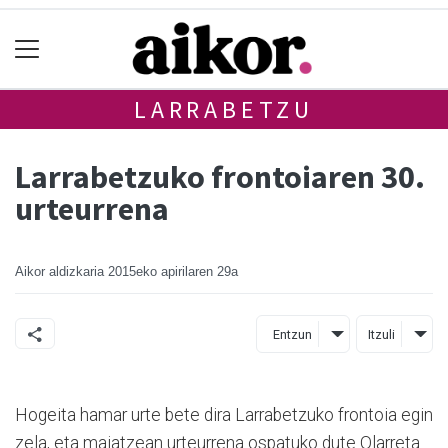
LARRABETZU
Larrabetzuko frontoiaren 30.
urteurrena
Aikor aldizkaria
2015eko apirilaren 29a
Entzun
Itzuli
Hogeita hamar urte bete dira Larrabetzuko frontoia egin
zela, eta maiatzean urteurrena ospatuko dute Olarreta