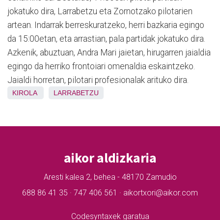
jokatuko dira, Larrabetzu eta Zornotzako pilotarien
artean. Indarrak berreskuratzeko, herri bazkaria egingo
da 15:00etan, eta arrastian, pala partidak jokatuko dira.
Azkenik, abuztuan, Andra Mari jaietan, hirugarren jaialdia
egingo da herriko frontoiari omenaldia eskaintzeko.
Jaialdi horretan, pilotari profesionalak arituko dira.
KIROLA
LARRABETZU
aikor aldizkaria
Aresti kalea 2, behea - 48170 Zamudio
688 86 41 35 · 747 406 561 · aikortxori@aikor.com
Codesyntaxek garatua