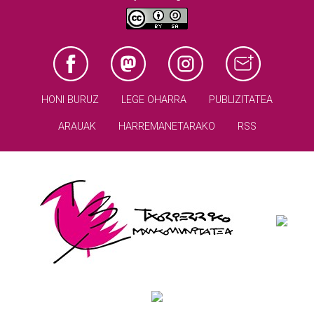
HONI BURUZ
LEGE OHARRA
PUBLIZITATEA
ARAUAK
HARREMANETARAKO
RSS