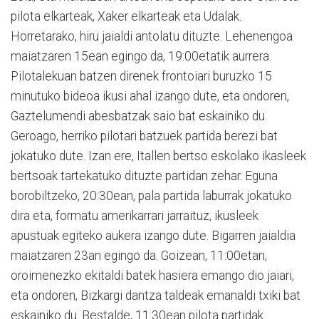
pilota elkarteak, Xaker elkarteak eta Udalak.
Horretarako, hiru jaialdi antolatu dituzte. Lehenengoa
maiatzaren 15ean egingo da, 19:00etatik aurrera.
Pilotalekuan batzen direnek frontoiari buruzko 15
minutuko bideoa ikusi ahal izango dute, eta ondoren,
Gaztelumendi abesbatzak saio bat eskainiko du.
Geroago, herriko pilotari batzuek partida berezi bat
jokatuko dute. Izan ere, Itallen bertso eskolako ikasleek
bertsoak tartekatuko dituzte partidan zehar. Eguna
borobiltzeko, 20:30ean, pala partida laburrak jokatuko
dira eta, formatu amerikarrari jarraituz, ikusleek
apustuak egiteko aukera izango dute. Bigarren jaialdia
maiatzaren 23an egingo da. Goizean, 11:00etan,
oroimenezko ekitaldi batek hasiera emango dio jaiari,
eta ondoren, Bizkargi dantza taldeak emanaldi txiki bat
eskainiko du. Bestalde, 11:30ean pilota partidak