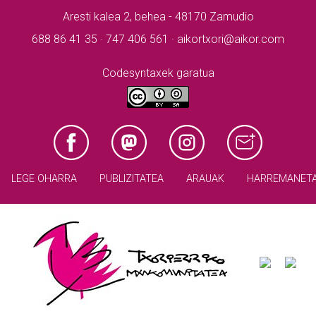
Aresti kalea 2, behea - 48170 Zamudio
688 86 41 35 · 747 406 561 · aikortxori@aikor.com
Codesyntaxek garatua
LEGE OHARRA
PUBLIZITATEA
ARAUAK
HARREMANET