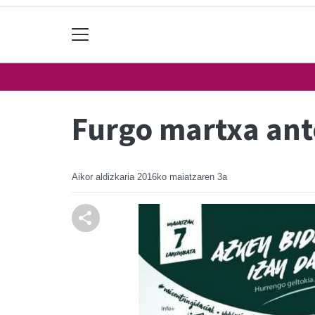
Furgo martxa ant
Aikor aldizkaria
2016ko maiatzaren 3a