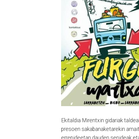
Ekitaldia Mirentxin gidariak taldea
presoen sakabanaketarekin amaitu
errepideetan dauden senideak eta