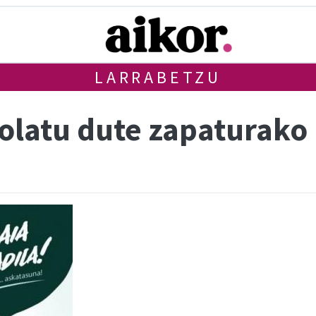
LARRABETZU
olatu dute zapaturako