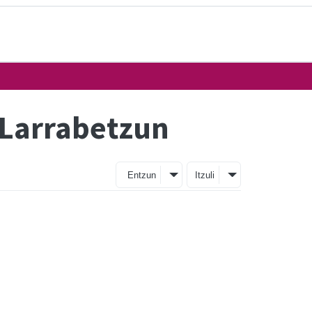
 Larrabetzun
Entzun
Itzuli