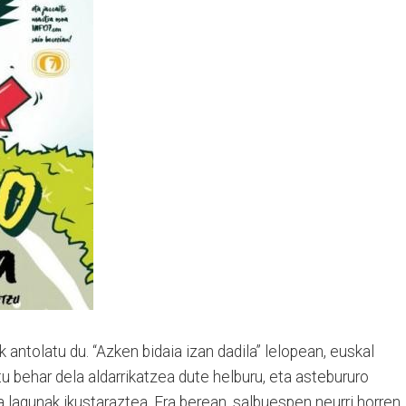
k antolatu du. “Azken bidaia izan dadila” lelopean, euskal
 behar dela aldarrikatzea dute helburu, eta astebururo
 lagunak ikustaraztea. Era berean, salbuespen neurri horren