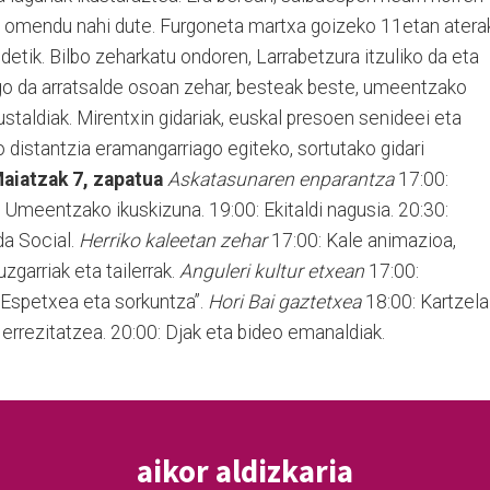
a omendu nahi dute. Furgoneta martxa goizeko 11etan atera
ldetik. Bilbo zeharkatu ondoren, Larrabetzura itzuliko da eta
ngo da arratsalde osoan zehar, besteak beste, umeentzako
ustaldiak. Mirentxin gidariak, euskal presoen senideei eta
 distantzia eramangarriago egiteko, sortutako gidari
Maiatzak 7, zapatua
Askatasunaren enparantza
17:00:
: Umeentzako ikuskizuna. 19:00: Ekitaldi nagusia. 20:30:
da Social.
Herriko kaleetan zehar
17:00: Kale animazioa,
zgarriak eta tailerrak.
Anguleri kultur etxean
17:00:
 “Espetxea eta sorkuntza”.
Hori Bai gaztetxea
18:00: Kartzela
errezitatzea. 20:00: Djak eta bideo emanaldiak.
aikor aldizkaria