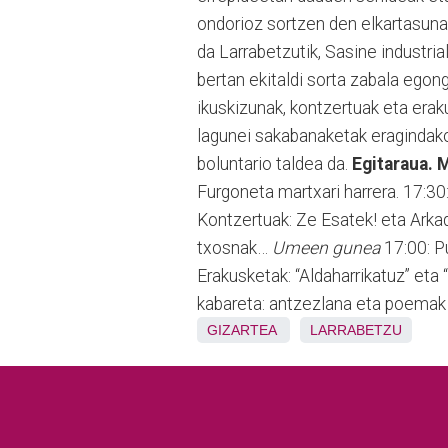
ondorioz sortzen den elkartasun
da Larrabetzutik, Sasine industria
bertan ekitaldi sorta zabala ego
ikuskizunak, kontzertuak eta erak
lagunei sakabanaketak eragindako
boluntario taldea da.
Egitaraua. 
Furgoneta martxari harrera. 17:30
Kontzertuak: Ze Esatek! eta Arka
txosnak…
Umeen gunea
17:00: Pu
Erakusketak: “Aldaharrikatuz” eta
kabareta: antzezlana eta poemak 
GIZARTEA
LARRABETZU