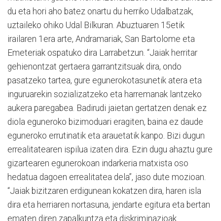
du eta hori aho batez onartu du herriko Udalbatzak,
uztaileko ohiko Udal Bilkuran. Abuztuaren 15etik
irailaren 1era arte, Andramariak, San Bartolome eta
Emeteriak ospatuko dira Larrabetzun. “Jaiak herritar
gehienontzat gertaera garrantzitsuak dira, ondo
pasatzeko tartea, gure egunerokotasunetik atera eta
inguruarekin sozializatzeko eta harremanak lantzeko
aukera paregabea. Badirudi jaietan gertatzen denak ez
diola eguneroko bizimoduari eragiten, baina ez daude
eguneroko errutinatik eta arauetatik kanpo. Bizi dugun
errealitatearen ispilua izaten dira. Ezin dugu ahaztu gure
gizartearen egunerokoan indarkeria matxista oso
hedatua dagoen errealitatea dela”, jaso dute mozioan.
“Jaiak bizitzaren erdigunean kokatzen dira, haren isla
dira eta herriaren nortasuna, jendarte egitura eta bertan
ematen diren zapalkuntza eta diskriminazioak