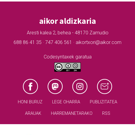
aikor aldizkaria
Aresti kalea 2, behea - 48170 Zamudio
688 86 41 35 · 747 406 561 · aikortxori@aikor.com
Codesyntaxek garatua
HONI BURUZ
LEGE OHARRA
PUBLIZITATEA
ARAUAK
HARREMANETARAKO
RSS