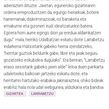
adierazten dituzte. Jaietan, eguneroko gizartearen
ordena erreproduzitzen da, egungo hierarkiak, botere
harremanak, diskriminazioak, rol banaketa eta
emakume eta gizonen irudi idealizatuekin batera.
Egoera horri aurre egingo dion jai eredua aldarrikatzen
dugu”. Hala, herriko Udalbatzari eskatu diote Larrabetzu
indarkeria matxistarik gabeko herria izendatzeko,
“herritar guztiok beldurrik gabe, libre eta jaiak seguru
gozatzeko eskubidea dugulako”. Era berean, “Larrabetzu
eraso sexistarik gabeko jaien alde” leloa duen pankarta
udaletxeko balkoian jartzeko eskatu diote, eta
herritarrei hartutako erabakia jakinaraztea, ohiko bideak
erabiliz, hala nola udal webgunea, aldizkaria eta bandoa.
GIZARTEA
LARRABETZU