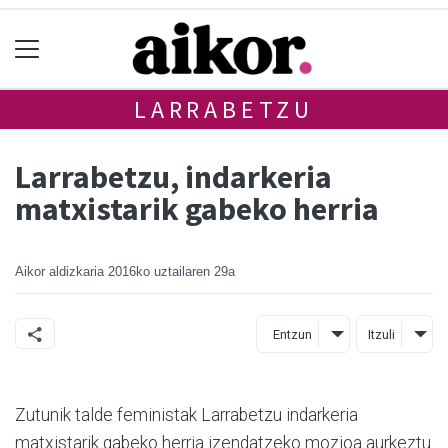
LARRABETZU
Larrabetzu, indarkeria
matxistarik gabeko herria
Aikor aldizkaria
2016ko uztailaren 29a
Entzun
Itzuli
Zutunik talde feministak Larrabetzu indarkeria
matxistarik gabeko herria izendatzeko mozioa aurkeztu