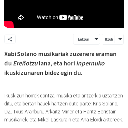
Entzun
Itzuli
Xabi Solano musikariak zuzenera eraman
du
Ereñotzu
lana, eta hori
Inpernuko
ikuskizunaren bidez egin du.
Ikuskizun horrek dantza, musika eta antzerkia uztartzen
ditu, eta bertan hauek hartzen dute parte: Kris Solano,
DZ, Txus Aranburu, Arkaitz Miner eta Haritz Beristain
musikariek, eta Mikel Laskurain eta Ana Elordi aktoreek.