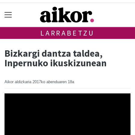
LARRABETZU
Bizkargi dantza taldea,
Inpernuko ikuskizunean
Aikor aldizkaria
2017ko abenduaren 18a