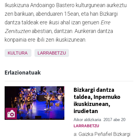
Ikuskizuna Andoaingo Bastero kulturgunean aurkeztu
zen barikuan, abenduaren 15ean, eta han Bizkargi
dantza taldeak ere ikusi ahal izan genuen
Erre
Zenituzten
abestian, dantzan. Aunkeran dantza
konpainia ere ibili zen ikuskizunean.
KULTURA
LARRABETZU
Erlazionatuak
Bizkargi dantza
taldea, Inpernuko
ikuskizunean,
irudietan
Aikor aldizkaria
2017 abe 20
LARRABETZU
a: Gaizka Peñafiel Bizkargi