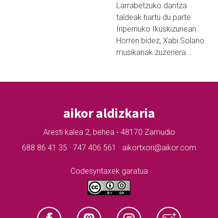
Larrabetzuko dantza
taldeak hartu du parte
Inpernuko Ikuskizunean.
Horren bidez, Xabi Solano
musikariak zuzenera …
aikor aldizkaria
Aresti kalea 2, behea - 48170 Zamudio
688 86 41 35 · 747 406 561 · aikortxori@aikor.com
Codesyntaxek garatua