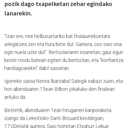
pozik dago txapelketan zehar egindako
lanarekin.
“Izan ere, nire helburuetariko bat finalaurrekoetara
ailegatzea zen eta hura bete dut. Gainera, oso saio ona
egin nuela uste dut”. Bertsolariaren esanetan, gaur egun
beste modu batean egiten du bertsotan, eta “konfiantza
handiagoarekin” dabil saioetan.
Igorreko saioa Nerea Ibarzabal Salegik irabazi zuen, eta
hori abenduaren 15ean Bilbon jokatuko den finalean
arituko da.
Bestetik, abenduaren 1ean hirugarren kanporaketa
izango da Lekeitioko Santi Brouard kiroldegian,
17:00etatik aurrera. Saio horretan Etxahun Lekue