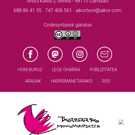
Aresti kalea 2, behea - 48170 Zamudio
688 86 41 35 · 747 406 561 · aikortxori@aikor.com
Codesyntaxek garatua
HONI BURUZ
LEGE OHARRA
PUBLIZITATEA
ARAUAK
HARREMANETARAKO
RSS