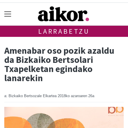
LARRABETZU
Amenabar oso pozik azaldu
da Bizkaiko Bertsolari
Txapelketan egindako
lanarekin
a: Bizkaiko Bertsozale Elkartea
2018ko azaroaren 26a