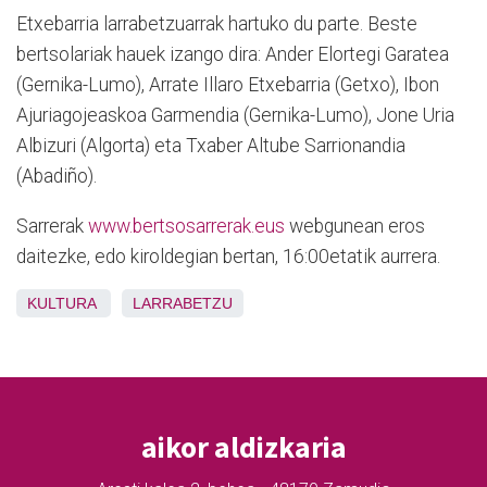
Etxebarria larrabetzuarrak hartuko du parte. Beste
bertsolariak hauek izango dira: Ander Elortegi Garatea
(Gernika-Lumo), Arrate Illaro Etxebarria (Getxo), Ibon
Ajuriagojeaskoa Garmendia (Gernika-Lumo), Jone Uria
Albizuri (Algorta) eta Txaber Altube Sarrionandia
(Abadiño).
Sarrerak
www.bertsosarrerak.eus
webgunean eros
daitezke, edo kiroldegian bertan, 16:00etatik aurrera.
KULTURA
LARRABETZU
aikor aldizkaria