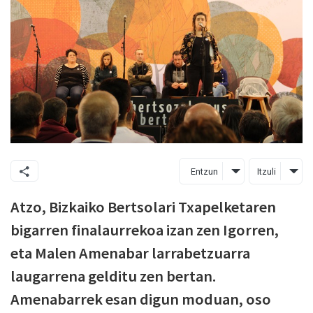
Entzun
Itzuli
Atzo, Bizkaiko Bertsolari Txapelketaren
bigarren finalaurrekoa izan zen Igorren,
eta Malen Amenabar larrabetzuarra
laugarrena gelditu zen bertan.
Amenabarrek esan digun moduan, oso