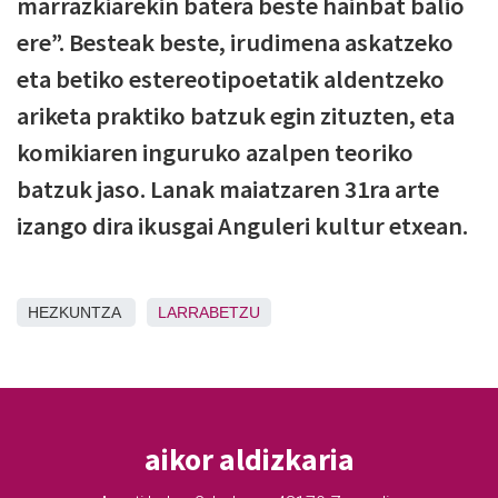
marrazkiarekin batera beste hainbat balio
ere”. Besteak beste, irudimena askatzeko
eta betiko estereotipoetatik aldentzeko
ariketa praktiko batzuk egin zituzten, eta
komikiaren inguruko azalpen teoriko
batzuk jaso. Lanak maiatzaren 31ra arte
izango dira ikusgai Anguleri kultur etxean.
HEZKUNTZA
LARRABETZU
aikor aldizkaria