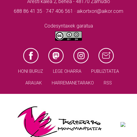
Aresti kalea 2, behea - 48170 Zamudio
688 86 41 35 · 747 406 561 · aikortxori@aikor.com
Codesyntaxek garatua
HONI BURUZ
LEGE OHARRA
PUBLIZITATEA
ARAUAK
HARREMANETARAKO
RSS