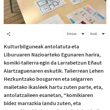
Entzun
Itzuli
Kulturbilguneak antolatuta eta
Liburuaren Nazioarteko Egunaren harira,
komiki-tailerra egin da Larrabetzun Eñaut
Aiartzaguenaren eskutik. Tailerrean Lehen
Hezkuntzako bosgarren eta seigarren
mailetako ikasleek hartu zuten parte, eta,
antolatzaileen esanetan, “komikiaren
bidez marrazkia landu zuten, eta