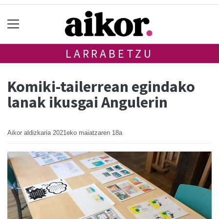
LARRABETZU
Komiki-tailerrean egindako
lanak ikusgai Angulerin
Aikor aldizkaria
2021eko maiatzaren 18a