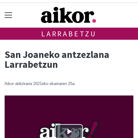
LARRABETZU
San Joaneko antzezlana
Larrabetzun
Aikor aldizkaria
2021eko ekainaren 25a