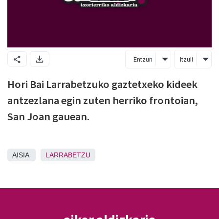
Entzun
Itzuli
Hori Bai Larrabetzuko gaztetxeko kideek
antzezlana egin zuten herriko frontoian,
San Joan gauean.
AISIA
LARRABETZU