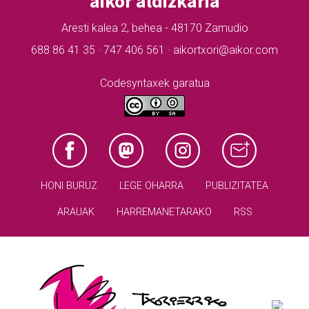
aikor aldizkaria
Aresti kalea 2, behea - 48170 Zamudio
688 86 41 35 · 747 406 561 · aikortxori@aikor.com
Codesyntaxek garatua
HONI BURUZ
LEGE OHARRA
PUBLIZITATEA
ARAUAK
HARREMANETARAKO
RSS