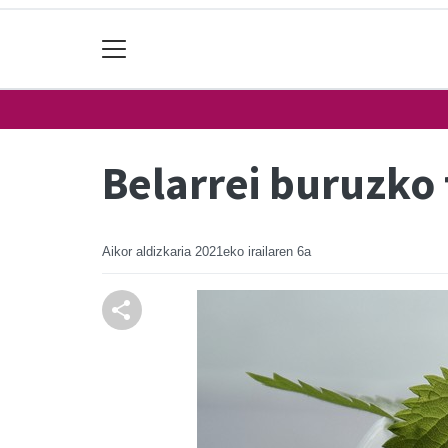
Belarrei buruzko 
Aikor aldizkaria
2021eko irailaren 6a