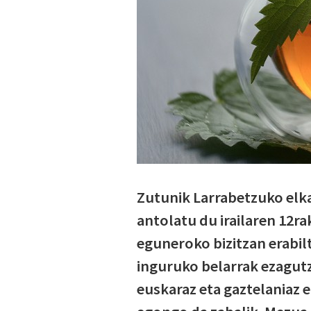
Zutunik Larrabetzuko elka
antolatu du irailaren 12ra
eguneroko bizitzan erabil
inguruko belarrak ezagutze
euskaraz eta gaztelaniaz e