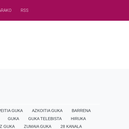
ARAKO
RSS
EITIA GUKA
AZKOITIA GUKA
BARRENA
GUKA
GUKA TELEBISTA
HIRUKA
Z GUKA
ZUMAIA GUKA
28 KANALA