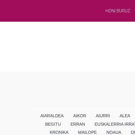
HONI BURUZ
AIARALDEA
AIKOR
AIURRI
ALEA
BEGITU
ERRAN
EUSKALERRIA IRRA
KRONIKA
MAILOPE
NOAUA
O