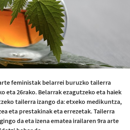
rte feministak belarrei buruzko tailerra
ko eta 26rako. Belarrak ezagutzeko eta haiek
tzeko tailerra izango da: etxeko medikuntza,
a eta prestakinak eta errezetak. Tailerra
gingo da eta izena ematea irailaren 9ra arte