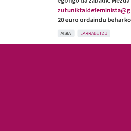
egongo da zabalik. Mezua 
zutuniktaldefeminista@g
20 euro ordaindu beharko
AISIA
LARRABETZU