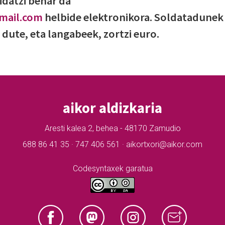
idatzi behar da
mail.com
helbide elektronikora. Soldatadunek
 dute, eta langabeek, zortzi euro.
aikor aldizkaria
Aresti kalea 2, behea - 48170 Zamudio
688 86 41 35 · 747 406 561 · aikortxori@aikor.com
Codesyntaxek garatua