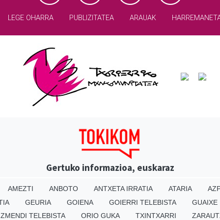
LEGE OHARRA
PUBLIZITATEA
ARAUAK
HARREMANET
Gertuko informazioa, euskaraz
AMEZTI
ANBOTO
ANTXETA IRRATIA
ATARIA
AZP
TIA
GEURIA
GOIENA
GOIERRI TELEBISTA
GUAIXE
IZMENDI TELEBISTA
ORIO GUKA
TXINTXARRI
ZARAUT