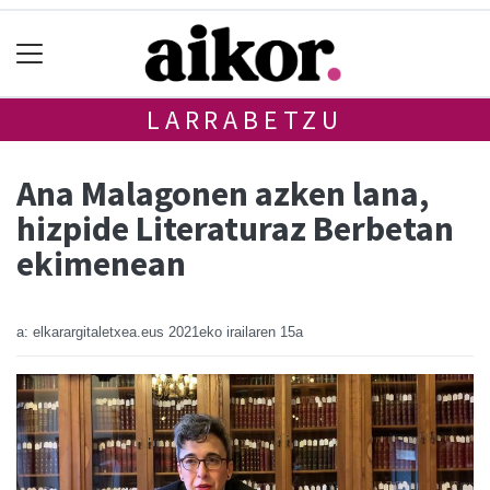
LARRABETZU
Ana Malagonen azken lana,
hizpide Literaturaz Berbetan
ekimenean
a: elkarargitaletxea.eus
2021eko irailaren 15a