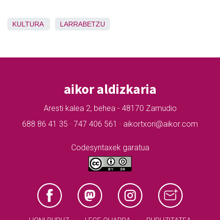
KULTURA
LARRABETZU
aikor aldizkaria
Aresti kalea 2, behea - 48170 Zamudio
688 86 41 35 · 747 406 561 · aikortxori@aikor.com
Codesyntaxek garatua