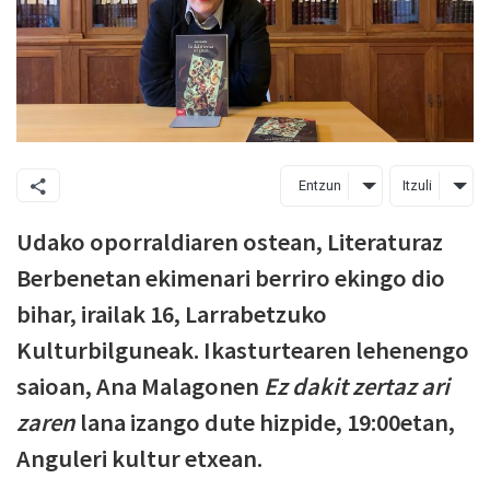
Entzun
Itzuli
Udako oporraldiaren ostean, Literaturaz
Berbenetan ekimenari berriro ekingo dio
bihar, irailak 16, Larrabetzuko
Kulturbilguneak. Ikasturtearen lehenengo
saioan, Ana Malagonen
Ez dakit zertaz ari
zaren
lana izango dute hizpide, 19:00etan,
Anguleri kultur etxean.