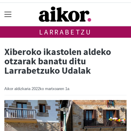
LARRABETZU
Xiberoko ikastolen aldeko
otzarak banatu ditu
Larrabetzuko Udalak
Aikor aldizkaria
2022ko martxoaren 1a