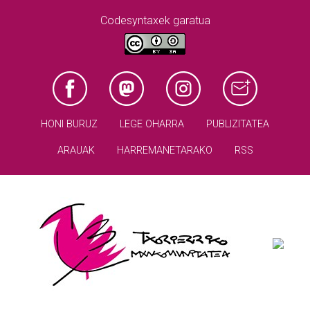
Codesyntaxek garatua
HONI BURUZ
LEGE OHARRA
PUBLIZITATEA
ARAUAK
HARREMANETARAKO
RSS