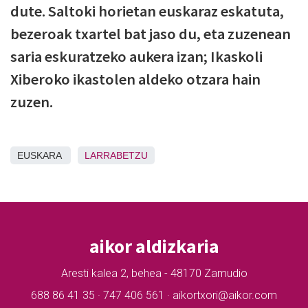
dute. Saltoki horietan euskaraz eskatuta,
bezeroak txartel bat jaso du, eta zuzenean
saria eskuratzeko aukera izan; Ikaskoli
Xiberoko ikastolen aldeko otzara hain
zuzen.
EUSKARA
LARRABETZU
aikor aldizkaria
Aresti kalea 2, behea - 48170 Zamudio
688 86 41 35 · 747 406 561 · aikortxori@aikor.com