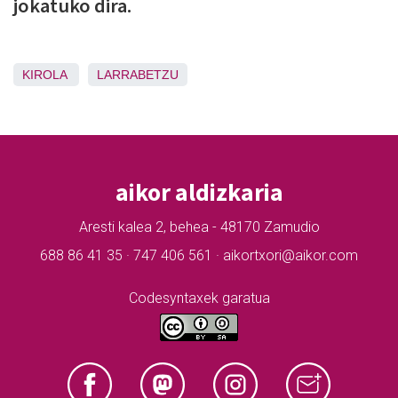
jokatuko dira.
KIROLA
LARRABETZU
aikor aldizkaria
Aresti kalea 2, behea - 48170 Zamudio
688 86 41 35 · 747 406 561 · aikortxori@aikor.com
Codesyntaxek garatua