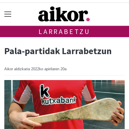
LARRABETZU
Pala-partidak Larrabetzun
Aikor aldizkaria
2022ko apirilaren 20a