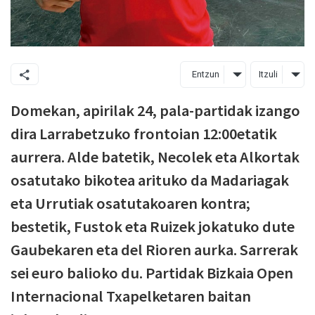
Entzun
Itzuli
Domekan, apirilak 24, pala-partidak izango
dira Larrabetzuko frontoian 12:00etatik
aurrera. Alde batetik, Necolek eta Alkortak
osatutako bikotea arituko da Madariagak
eta Urrutiak osatutakoaren kontra;
bestetik, Fustok eta Ruizek jokatuko dute
Gaubekaren eta del Rioren aurka. Sarrerak
sei euro balioko du. Partidak Bizkaia Open
Internacional Txapelketaren baitan