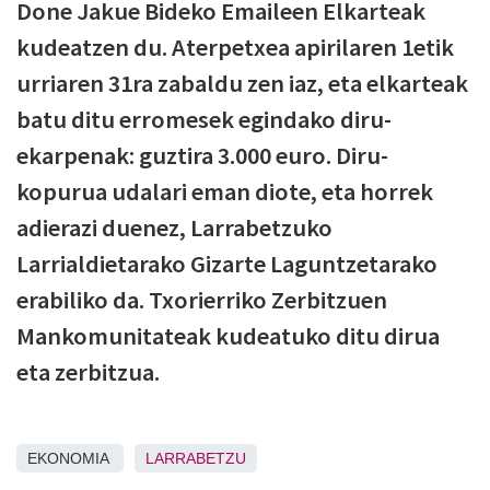
Done Jakue Bideko Emaileen Elkarteak
kudeatzen du. Aterpetxea apirilaren 1etik
urriaren 31ra zabaldu zen iaz, eta elkarteak
batu ditu erromesek egindako diru-
ekarpenak: guztira 3.000 euro. Diru-
kopurua udalari eman diote, eta horrek
adierazi duenez, Larrabetzuko
Larrialdietarako Gizarte Laguntzetarako
erabiliko da. Txorierriko Zerbitzuen
Mankomunitateak kudeatuko ditu dirua
eta zerbitzua.
EKONOMIA
LARRABETZU