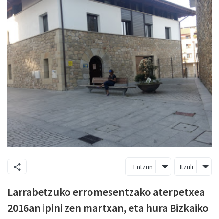
Entzun
Itzuli
Larrabetzuko erromesentzako aterpetxea
2016an ipini zen martxan, eta hura Bizkaiko