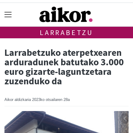
LARRABETZU
Larrabetzuko aterpetxearen
arduradunek batutako 3.000
euro gizarte-laguntzetara
zuzenduko da
Aikor aldizkaria
2023ko otsailaren 28a