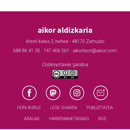
aikor aldizkaria
Aresti kalea 2, behea - 48170 Zamudio
688 86 41 35 · 747 406 561 · aikortxori@aikor.com
Codesyntaxek garatua
HONI BURUZ
LEGE OHARRA
PUBLIZITATEA
ARAUAK
HARREMANETARAKO
RSS