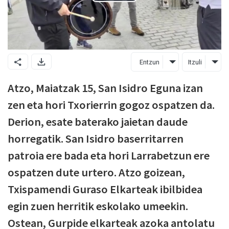
Entzun
Itzuli
Atzo, Maiatzak 15, San Isidro Eguna izan
zen eta hori Txorierrin gogoz ospatzen da.
Derion, esate baterako jaietan daude
horregatik. San Isidro baserritarren
patroia ere bada eta hori Larrabetzun ere
ospatzen dute urtero. Atzo goizean,
Txispamendi Guraso Elkarteak ibilbidea
egin zuen herritik eskolako umeekin.
Ostean, Gurpide elkarteak azoka antolatu