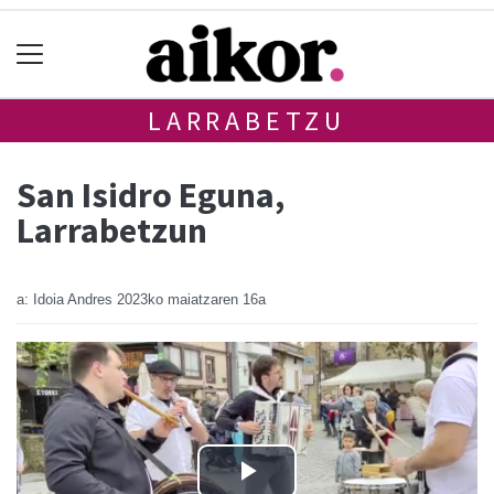
LARRABETZU
San Isidro Eguna,
Larrabetzun
a: Idoia Andres
2023ko maiatzaren 16a