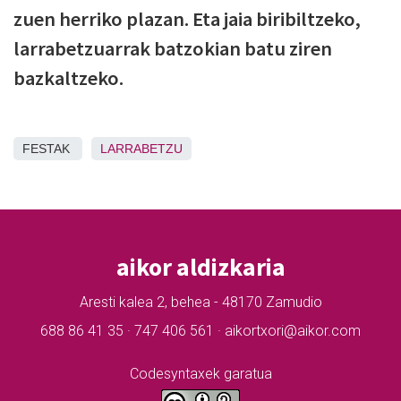
zuen herriko plazan. Eta jaia biribiltzeko,
larrabetzuarrak batzokian batu ziren
bazkaltzeko.
FESTAK
LARRABETZU
aikor aldizkaria
Aresti kalea 2, behea - 48170 Zamudio
688 86 41 35 · 747 406 561 · aikortxori@aikor.com
Codesyntaxek garatua