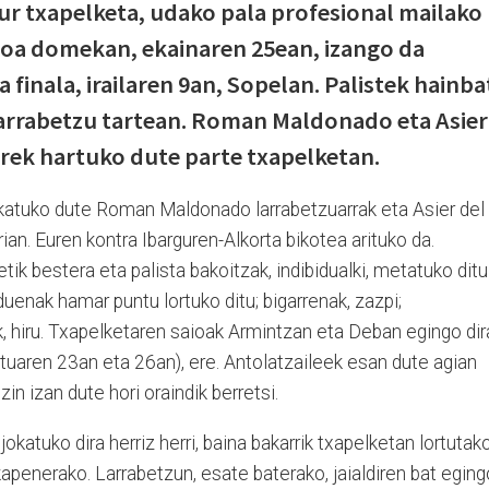
ur txapelketa, udako pala profesional mailako
ioa domekan, ekainaren 25ean, izango da
 finala, irailaren 9an, Sopelan. Palistek hainba
 Larrabetzu tartean. Roman Maldonado eta Asier
arrek hartuko dute parte txapelketan.
okatuko dute Roman Maldonado larrabetzuarrak eta Asier del
an. Euren kontra Ibarguren-Alkorta bikotea arituko da.
etik bestera eta palista bakoitzak, indibidualki, metatuko ditu
uenak hamar puntu lortuko ditu; bigarrenak, zazpi;
k, hiru. Txapelketaren saioak Armintzan eta Deban egingo dir
tuaren 23an eta 26an), ere. Antolatzaileek esan dute agian
in izan dute hori oraindik berretsi.
jokatuko dira herriz herri, baina bakarrik txapelketan lortutak
kapenerako. Larrabetzun, esate baterako, jaialdiren bat eging