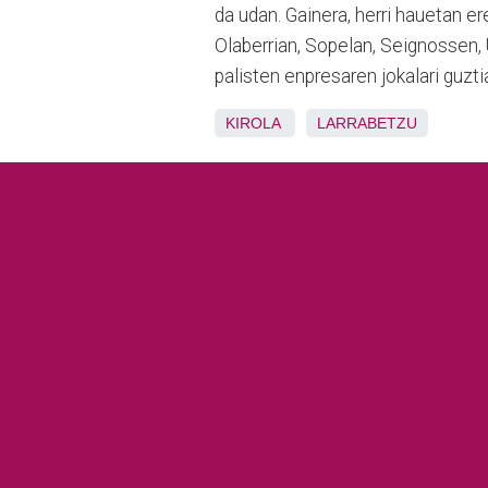
da udan. Gainera, herri hauetan er
Olaberrian, Sopelan, Seignossen, 
palisten enpresaren jokalari guztia
KIROLA
LARRABETZU