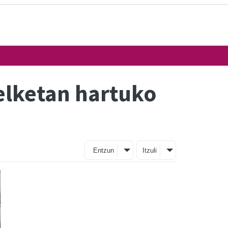
elketan hartuko
Entzun
Itzuli