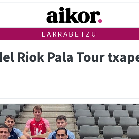
LARRABETZU
el Riok Pala Tour txap