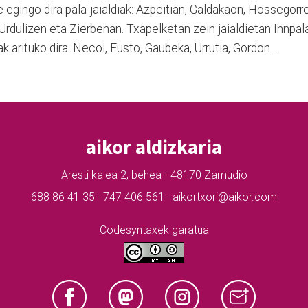
e egingo dira pala-jaialdiak: Azpeitian, Galdakaon, Hossegorr
Urdulizen eta Zierbenan. Txapelketan zein jaialdietan Innpal
k arituko dira: Necol, Fusto, Gaubeka, Urrutia, Gordon...
aikor aldizkaria
Aresti kalea 2, behea - 48170 Zamudio
688 86 41 35 · 747 406 561 · aikortxori@aikor.com
Codesyntaxek garatua