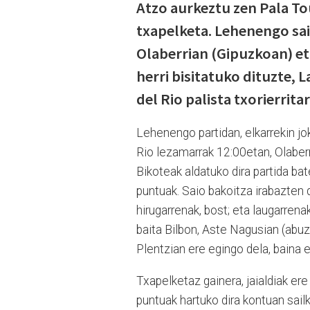
Atzo aurkeztu zen Pala To
txapelketa. Lehenengo sa
Olaberrian (Gipuzkoan) eta
herri bisitatuko dituzte,
del Rio palista txorierrit
Lehenengo partidan, elkarrekin j
Rio lezamarrak 12:00etan, Olaberri
Bikoteak aldatuko dira partida bat
puntuak. Saio bakoitza irabazten d
hirugarrenak, bost; eta laugarrena
baita Bilbon, Aste Nagusian (abuz
Plentzian ere egingo dela, baina ez
Txapelketaz gainera, jaialdiak ere 
puntuak hartuko dira kontuan sail