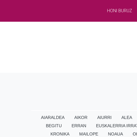
HONI BURUZ
AIARALDEA
AIKOR
AIURRI
ALEA
BEGITU
ERRAN
EUSKALERRIA IRRA
KRONIKA
MAILOPE
NOAUA
O