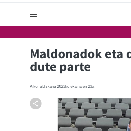
Maldonadok eta d
dute parte
Aikor aldizkaria
2023ko ekainaren 23a