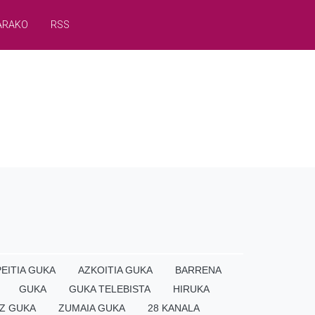
ARAKO
RSS
EITIA GUKA
AZKOITIA GUKA
BARRENA
GUKA
GUKA TELEBISTA
HIRUKA
Z GUKA
ZUMAIA GUKA
28 KANALA