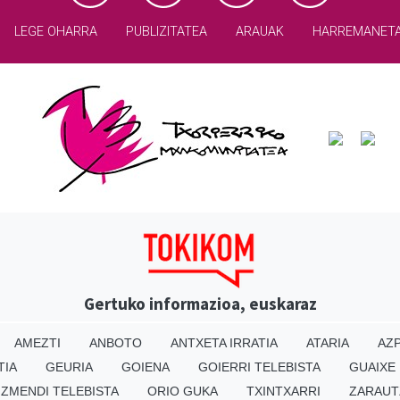
LEGE OHARRA
PUBLIZITATEA
ARAUAK
HARREMANET
Gertuko informazioa, euskaraz
AMEZTI
ANBOTO
ANTXETA IRRATIA
ATARIA
AZP
TIA
GEURIA
GOIENA
GOIERRI TELEBISTA
GUAIXE
IZMENDI TELEBISTA
ORIO GUKA
TXINTXARRI
ZARAUT