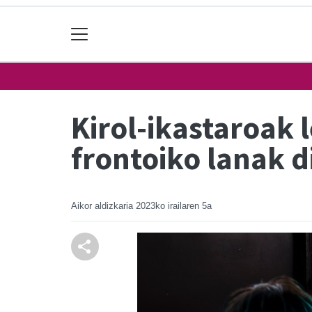
Kirol-ikastaroak 
frontoiko lanak d
Aikor aldizkaria
2023ko irailaren 5a