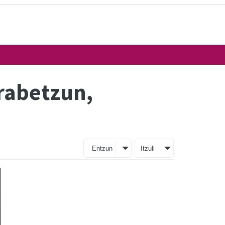
rrabetzun,
Entzun
Itzuli