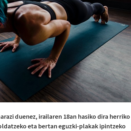
razi duenez, irailaren 18an hasiko dira herriko
oldatzeko eta bertan eguzki-plakak ipintzeko