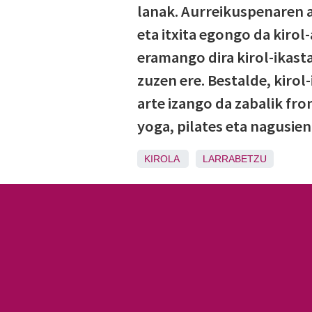
lanak. Aurreikuspenaren ar
eta itxita egongo da kirol
eramango dira kirol-ikasta
zuzen ere. Bestalde, kirol
arte izango da zabalik fro
yoga, pilates eta nagusien
KIROLA
LARRABETZU