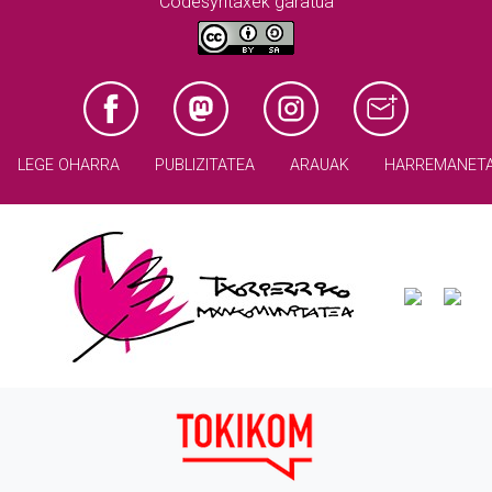
Codesyntaxek garatua
LEGE OHARRA
PUBLIZITATEA
ARAUAK
HARREMANET