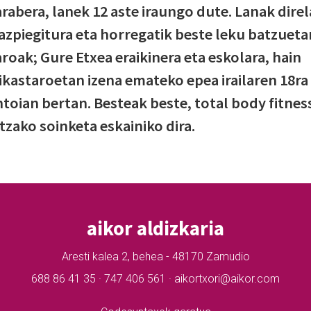
abera, lanek 12 aste iraungo dute. Lanak direl
-azpiegitura eta horregatik beste leku batzueta
roak; Gure Etxea eraikinera eta eskolara, hain
-ikastaroetan izena emateko epea irailaren 18ra
ntoian bertan. Besteak beste, total body fitnes
tzako soinketa eskainiko dira.
aikor aldizkaria
Aresti kalea 2, behea - 48170 Zamudio
688 86 41 35 · 747 406 561 · aikortxori@aikor.com