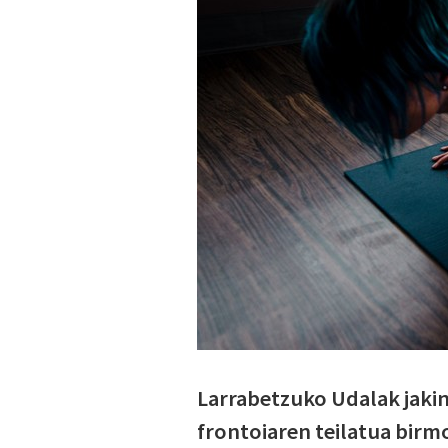
Larrabetzuko Udalak jakina
frontoiaren teilatua birm