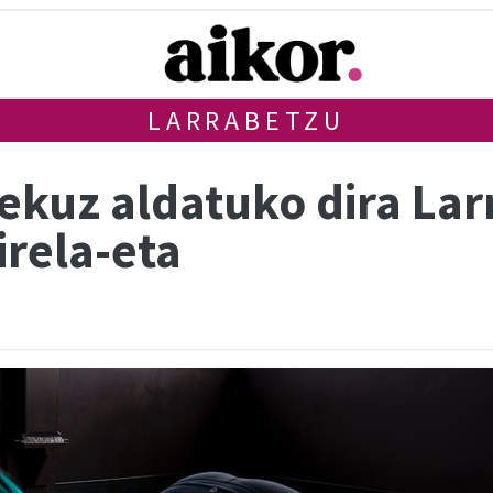
LARRABETZU
lekuz aldatuko dira La
irela-eta