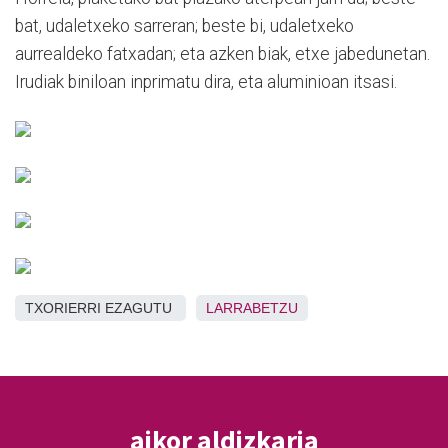
bat, udaletxeko sarreran; beste bi, udaletxeko
aurrealdeko fatxadan; eta azken biak, etxe jabedunetan.
Irudiak biniloan inprimatu dira, eta aluminioan itsasi.
TXORIERRI EZAGUTU
LARRABETZU
aikor aldizkaria