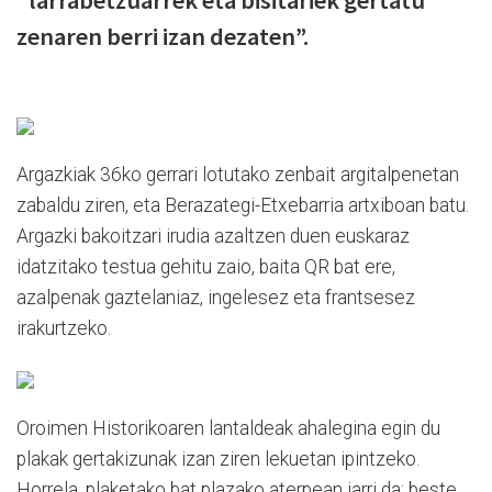
zenaren berri izan dezaten”.
Argazkiak 36ko gerrari lotutako zenbait argitalpenetan
zabaldu ziren, eta Berazategi-Etxebarria artxiboan batu.
Argazki bakoitzari irudia azaltzen duen euskaraz
idatzitako testua gehitu zaio, baita QR bat ere,
azalpenak gaztelaniaz, ingelesez eta frantsesez
irakurtzeko.
Oroimen Historikoaren lantaldeak ahalegina egin du
plakak gertakizunak izan ziren lekuetan ipintzeko.
Horrela, plaketako bat plazako aterpean jarri da; beste