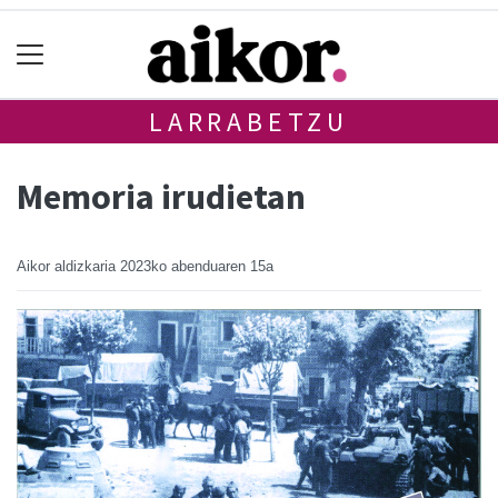
LARRABETZU
Memoria irudietan
Aikor aldizkaria
2023ko abenduaren 15a