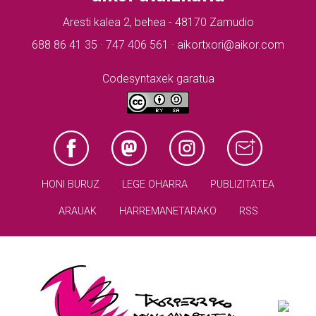
Aresti kalea 2, behea - 48170 Zamudio
688 86 41 35 · 747 406 561 · aikortxori@aikor.com
Codesyntaxek garatua
HONI BURUZ
LEGE OHARRA
PUBLIZITATEA
ARAUAK
HARREMANETARAKO
RSS