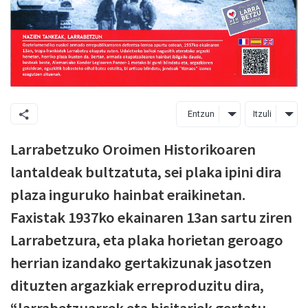
Entzun
Itzuli
Larrabetzuko Oroimen Historikoaren
lantaldeak bultzatuta, sei plaka ipini dira
plaza inguruko hainbat eraikinetan.
Faxistak 1937ko ekainaren 13an sartu ziren
Larrabetzura, eta plaka horietan geroago
herrian izandako gertakizunak jasotzen
dituzten argazkiak erreproduzitu dira,
“larrabetzuarrek eta bisitariek gertatu