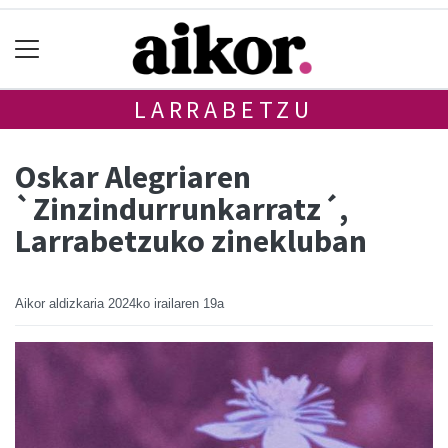
LARRABETZU
Oskar Alegriaren
`Zinzindurrunkarratz´,
Larrabetzuko zinekluban
Aikor aldizkaria
2024ko irailaren 19a