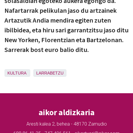
solasaldian egoteko aukera egongo da.
Nafartarrak pelikulan jaso du artzainek
Artazutik Andia mendira egiten zuten
ibilbidea, eta hiru sari garrantzitsu jaso ditu
New Yorken, Florentzian eta Bartzelonan.
Sarrerak bost euro balio ditu.
KULTURA
LARRABETZU
aikor aldizkaria
Aresti kalea 2, behea - 48170 Zamudio