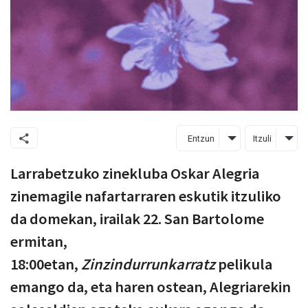
Entzun
Itzuli
Larrabetzuko zinekluba Oskar Alegria
zinemagile nafartarraren eskutik itzuliko
da domekan, irailak 22. San Bartolome
ermitan,
18:00etan,
Zinzindurrunkarratz
pelikula
emango da, eta haren ostean, Alegriarekin