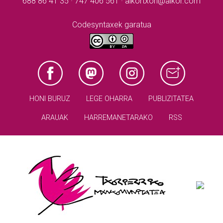
688 86 41 35 · 747 406 561 · aikortxori@aikor.com
Codesyntaxek garatua
HONI BURUZ
LEGE OHARRA
PUBLIZITATEA
ARAUAK
HARREMANETARAKO
RSS