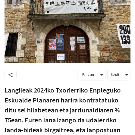
Entzun
Itzuli
Langileak 2024ko Txorierriko Enpleguko
Eskualde Planaren harira kontratatuko
ditu sei hilabetean eta jardunaldiaren %
75ean. Euren lana izango da udalerriko
landa-bideak birgaitzea, eta lanpostuan