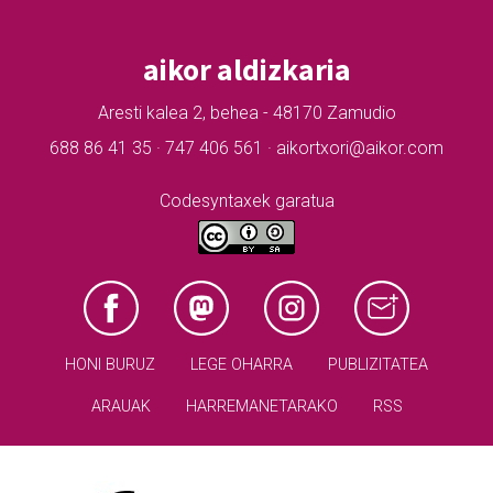
aikor aldizkaria
Aresti kalea 2, behea - 48170 Zamudio
688 86 41 35 · 747 406 561 · aikortxori@aikor.com
Codesyntaxek garatua
HONI BURUZ
LEGE OHARRA
PUBLIZITATEA
ARAUAK
HARREMANETARAKO
RSS