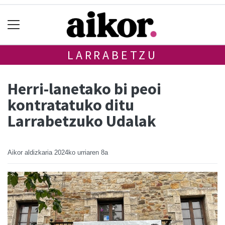
LARRABETZU
Herri-lanetako bi peoi
kontratatuko ditu
Larrabetzuko Udalak
Aikor aldizkaria
2024ko urriaren 8a