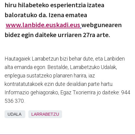
hiru hilabeteko esperientzia izatea
baloratuko da. Izena ematea
www.lanbide.euskadi.eus
webgunearen
bidez egin daiteke urriaren 27ra arte.
Hautagaiek Larrabetzun bizi behar dute, eta Lanbiden
alta emanda egon. Bestalde, Larrabetzuko Udalak,
enplegua sustatzeko planaren harira, iaz
kontratatutakoek ezin dute deialdian parte hartu.
Informazio gehiagorako, Egaz Txorierrira jo daiteke: 944
536 370.
UDALA
LARRABETZU