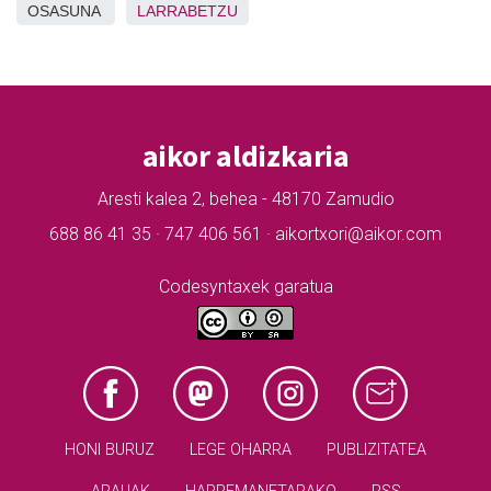
OSASUNA
LARRABETZU
aikor aldizkaria
Aresti kalea 2, behea - 48170 Zamudio
688 86 41 35 · 747 406 561 · aikortxori@aikor.com
Codesyntaxek garatua
HONI BURUZ
LEGE OHARRA
PUBLIZITATEA