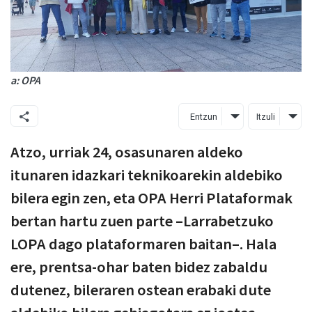
a: OPA
Entzun
Itzuli
Atzo, urriak 24, osasunaren aldeko
itunaren idazkari teknikoarekin aldebiko
bilera egin zen, eta OPA Herri Plataformak
bertan hartu zuen parte –Larrabetzuko
LOPA dago plataformaren baitan–. Hala
ere, prentsa-ohar baten bidez zabaldu
dutenez, bileraren ostean erabaki dute