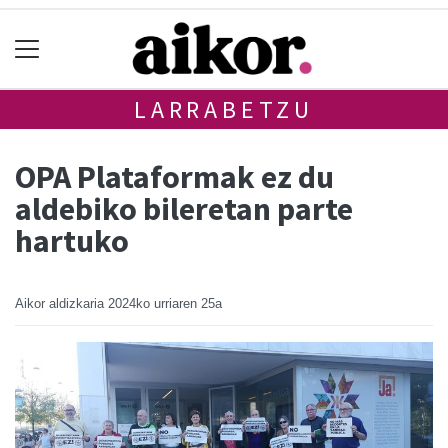
LARRABETZU
OPA Plataformak ez du
aldebiko bileretan parte
hartuko
Aikor aldizkaria
2024ko urriaren 25a