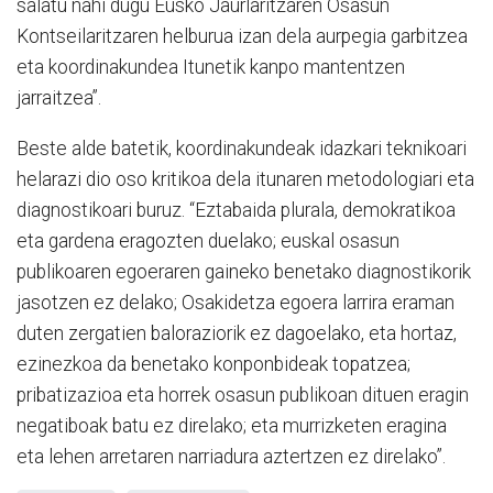
salatu nahi dugu Eusko Jaurlaritzaren Osasun
Kontseilaritzaren helburua izan dela aurpegia garbitzea
eta koordinakundea Itunetik kanpo mantentzen
jarraitzea”.
Beste alde batetik, koordinakundeak idazkari teknikoari
helarazi dio oso kritikoa dela itunaren metodologiari eta
diagnostikoari buruz. “Eztabaida plurala, demokratikoa
eta gardena eragozten duelako; euskal osasun
publikoaren egoeraren gaineko benetako diagnostikorik
jasotzen ez delako; Osakidetza egoera larrira eraman
duten zergatien baloraziorik ez dagoelako, eta hortaz,
ezinezkoa da benetako konponbideak topatzea;
pribatizazioa eta horrek osasun publikoan dituen eragin
negatiboak batu ez direlako; eta murrizketen eragina
eta lehen arretaren narriadura aztertzen ez direlako”.