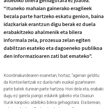
aldebiko bilera gehiagotara ez joatea.
“Ituneko mahaian gainerako eragileek
bezala parte hartzeko eskatu genion, baina
idazkariak erantzun digu berak ez duela
erabakitzeko ahalmenik eta bilera
informala zela, prozesua zelan egiten
dabiltzan esateko eta dagoeneko publikoa
den informazioaren zati bat emateko”.
Koordinakundearen esanetan, hortaz, “agerian gelditu
da Kontseilaritzak ez duela nahi euskal gizartearen
parte batek itunean parte hartzea. Hori dela eta, erabaki
dugu ez garela joango edukirik gabeko eta Osasun
Itunik kanpoko aldebiko bilera gehiagotara. Era berean,