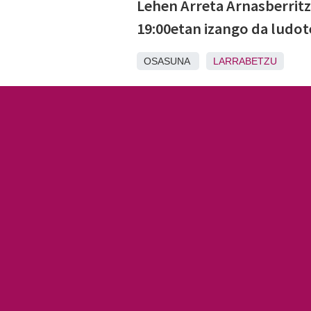
Lehen Arreta Arnasberritz
19:00etan izango da ludot
OSASUNA
LARRABETZU