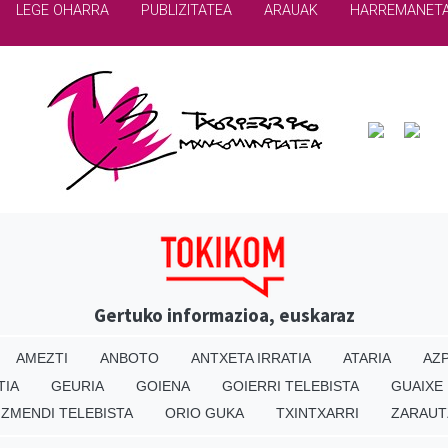
LEGE OHARRA
PUBLIZITATEA
ARAUAK
HARREMANET
Gertuko informazioa, euskaraz
AMEZTI
ANBOTO
ANTXETA IRRATIA
ATARIA
AZP
TIA
GEURIA
GOIENA
GOIERRI TELEBISTA
GUAIXE
IZMENDI TELEBISTA
ORIO GUKA
TXINTXARRI
ZARAUT