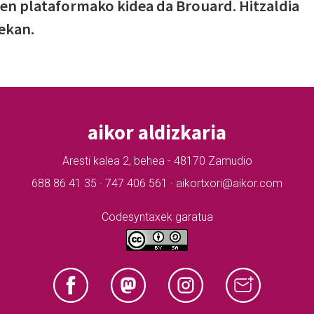
en plataformako kidea da Brouard. Hitzaldia
ekan.
aikor aldizkaria
Aresti kalea 2, behea - 48170 Zamudio
688 86 41 35 · 747 406 561 · aikortxori@aikor.com
Codesyntaxek garatua