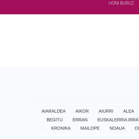
HONI BURUZ
AIARALDEA
AIKOR
AIURRI
ALEA
BEGITU
ERRAN
EUSKALERRIA IRRA
KRONIKA
MAILOPE
NOAUA
O