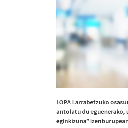
LOPA Larrabetzuko osasun
antolatu du eguenerako, u
eginkizuna” izenburupean