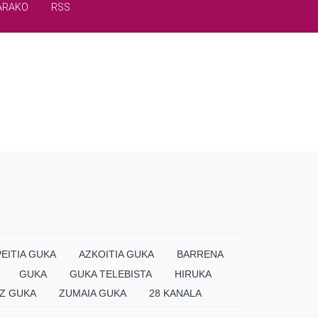
ARAKO
RSS
EITIA GUKA
AZKOITIA GUKA
BARRENA
GUKA
GUKA TELEBISTA
HIRUKA
Z GUKA
ZUMAIA GUKA
28 KANALA