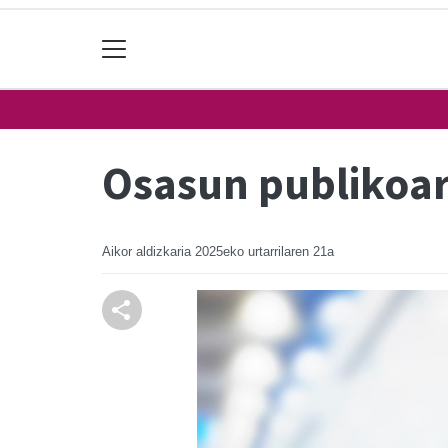
Osasun publikoar
Aikor aldizkaria
2025eko urtarrilaren 21a