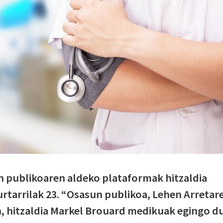
 publikoaren aldeko plataformak hitzaldia
rtarrilak 23. “Osasun publikoa, Lehen Arretar
, hitzaldia Markel Brouard medikuak egingo du