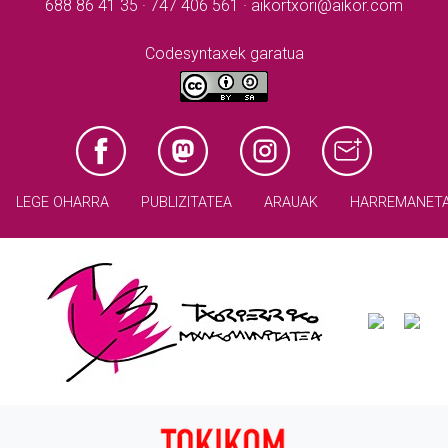
688 86 41 35 · 747 406 561 · aikortxori@aikor.com
Codesyntaxek garatua
LEGE OHARRA
PUBLIZITATEA
ARAUAK
HARREMANET