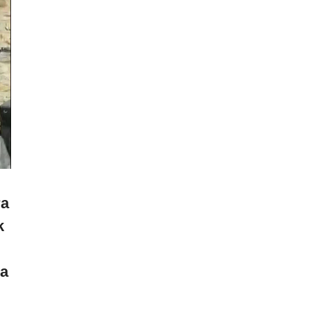
ra
k
ia