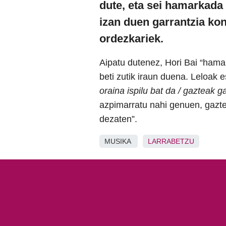
dute, eta sei hamarkada
izan duen garrantzia kon
ordezkariek.
Aipatu dutenez, Hori Bai “hamai
beti zutik iraun duena. Leloak
oraina ispilu bat da / gazteak g
azpimarratu nahi genuen, gazte
dezaten”.
MUSIKA
LARRABETZU