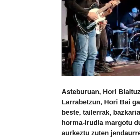
Asteburuan, Hori Blaituz
Larrabetzun, Hori Bai ga
beste, tailerrak, bazkari
horma-irudia margotu du
aurkeztu zuten jendaurr