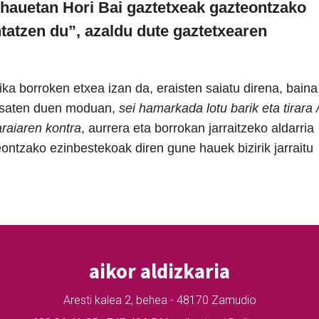
 hauetan Hori Bai gaztetxeak gazteontzako
tatzen du”, azaldu dute gaztetxearen
ka borroken etxea izan da, eraisten saiatu direna, baina
 esaten duen moduan,
sei hamarkada lotu barik eta tirara 
araiaren kontra
, aurrera eta borrokan jarraitzeko aldarria
ontzako ezinbestekoak diren gune hauek bizirik jarraitu
aikor aldizkaria
Aresti kalea 2, behea - 48170 Zamudio