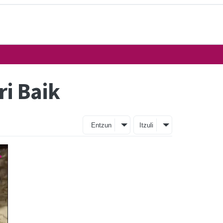
i Baik
Entzun
Itzuli