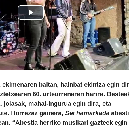
 ekimenaren baitan, hainbat ekintza egin di
ztetxearen 60. urteurrenaren harira. Bestea
a, jolasak, mahai-ingurua egin dira, eta
te. Horrezaz gainera,
Sei hamarkada
abest
ean. “Abestia herriko musikari gazteek egin