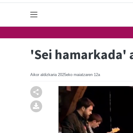
'Sei hamarkada' a
Aikor aldizkaria
2025eko maiatzaren 12a