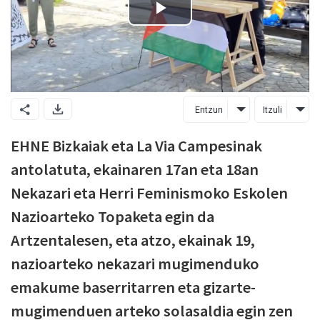
Entzun
Itzuli
EHNE Bizkaiak eta La Via Campesinak
antolatuta, ekainaren 17an eta 18an
Nekazari eta Herri Feminismoko Eskolen
Nazioarteko Topaketa egin da
Artzentalesen, eta atzo, ekainak 19,
nazioarteko nekazari mugimenduko
emakume baserritarren eta gizarte-
mugimenduen arteko solasaldia egin zen