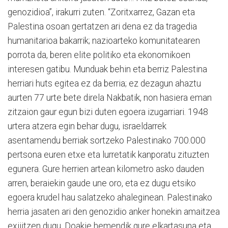
genozidioa”, irakurri zuten. “Zoritxarrez, Gazan eta
Palestina osoan gertatzen ari dena ez da tragedia
humanitarioa bakarrik; nazioarteko komunitatearen
porrota da, beren elite politiko eta ekonomikoen
interesen gatibu. Munduak behin eta berriz Palestina
herriari huts egitea ez da berria; ez dezagun ahaztu
aurten 77 urte bete direla Nakbatik, non hasiera eman
zitzaion gaur egun bizi duten egoera izugarriari. 1948
urtera atzera egin behar dugu, israeldarrek
asentamendu berriak sortzeko Palestinako 700.000
pertsona euren etxe eta lurretatik kanporatu zituzten
egunera. Gure herrien artean kilometro asko dauden
arren, beraiekin gaude une oro, eta ez dugu etsiko
egoera krudel hau salatzeko ahaleginean. Palestinako
herria jasaten ari den genozidio anker honekin amaitzea
exijitzen dugu. Doakie hemendik gure elkartasuna eta