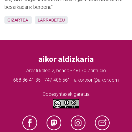
besarkadarik beroena”.
GIZARTEA
LARRABETZU
aikor aldizkaria
Aresti kalea 2, behea - 48170 Zamudio
688 86 41 35 · 747 406 561 · aikortxori@aikor.com
Codesyntaxek garatua