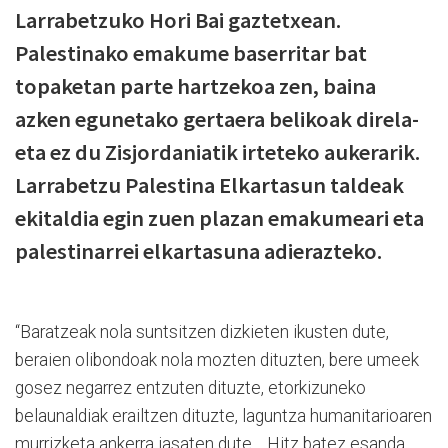
Larrabetzuko Hori Bai gaztetxean.
Palestinako emakume baserritar bat
topaketan parte hartzekoa zen, baina
azken egunetako gertaera belikoak direla-
eta ez du Zisjordaniatik irteteko aukerarik.
Larrabetzu Palestina Elkartasun taldeak
ekitaldia egin zuen plazan emakumeari eta
palestinarrei elkartasuna adierazteko.
“Baratzeak nola suntsitzen dizkieten ikusten dute,
beraien olibondoak nola mozten dituzten, bere umeek
gosez negarrez entzuten dituzte, etorkizuneko
belaunaldiak erailtzen dituzte, laguntza humanitarioaren
murrizketa ankerra jasaten dute… Hitz batez esanda,