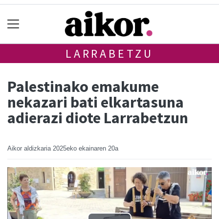
LARRABETZU
Palestinako emakume
nekazari bati elkartasuna
adierazi diote Larrabetzun
Aikor aldizkaria
2025eko ekainaren 20a