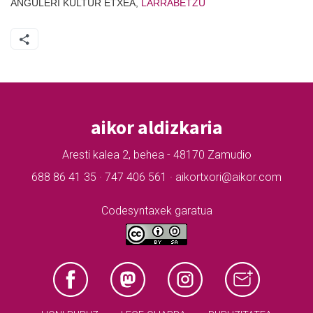
ANGULERI KULTUR ETXEA,
LARRABETZU
aikor aldizkaria
Aresti kalea 2, behea - 48170 Zamudio
688 86 41 35 · 747 406 561 · aikortxori@aikor.com
Codesyntaxek garatua