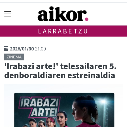
LARRABETZU
2026/01/30
21:00
ZINEMA
'Irabazi arte!' telesailaren 5.
denboraldiaren estreinaldia