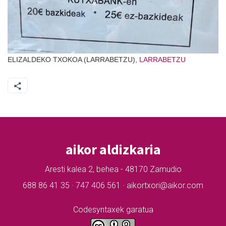
ELIZALDEKO TXOKOA (LARRABETZU),
LARRABETZU
aikor aldizkaria
Aresti kalea 2, behea - 48170 Zamudio
688 86 41 35 · 747 406 561 · aikortxori@aikor.com
Codesyntaxek garatua