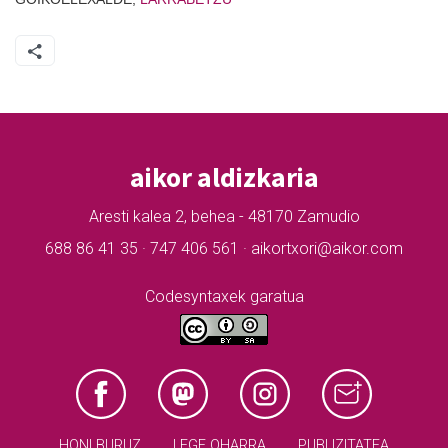
aikor aldizkaria
Aresti kalea 2, behea - 48170 Zamudio
688 86 41 35 · 747 406 561 · aikortxori@aikor.com
Codesyntaxek garatua
HONI BURUZ
LEGE OHARRA
PUBLIZITATEA