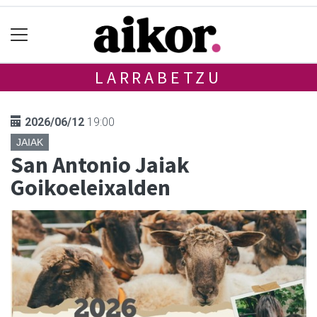
LARRABETZU
2026/06/12
19:00
JAIAK
San Antonio Jaiak
Goikoeleixalden