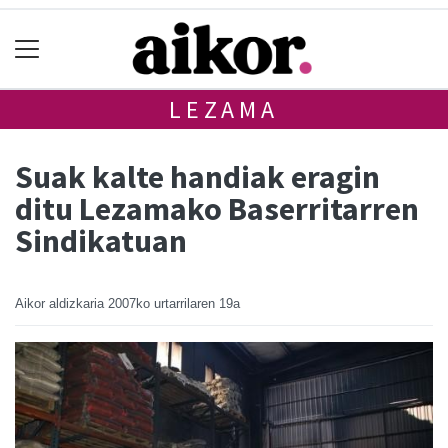
LEZAMA
Suak kalte handiak eragin
ditu Lezamako Baserritarren
Sindikatuan
Aikor aldizkaria
2007ko urtarrilaren 19a