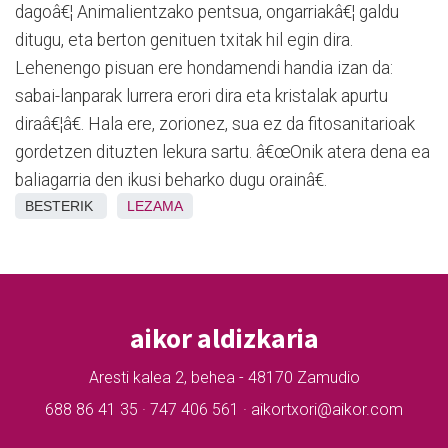
dagoâ€¦ Animalientzako pentsua, ongarriakâ€¦ galdu
ditugu, eta berton genituen txitak hil egin dira.
Lehenengo pisuan ere hondamendi handia izan da:
sabai-lanparak lurrera erori dira eta kristalak apurtu
diraâ€¦â€. Hala ere, zorionez, sua ez da fitosanitarioak
gordetzen dituzten lekura sartu. â€œOnik atera dena ea
baliagarria den ikusi beharko dugu orainâ€.
BESTERIK
LEZAMA
aikor aldizkaria
Aresti kalea 2, behea - 48170 Zamudio
688 86 41 35 · 747 406 561 · aikortxori@aikor.com