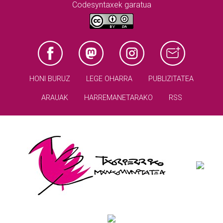
Codesyntaxek garatua
HONI BURUZ
LEGE OHARRA
PUBLIZITATEA
ARAUAK
HARREMANETARAKO
RSS