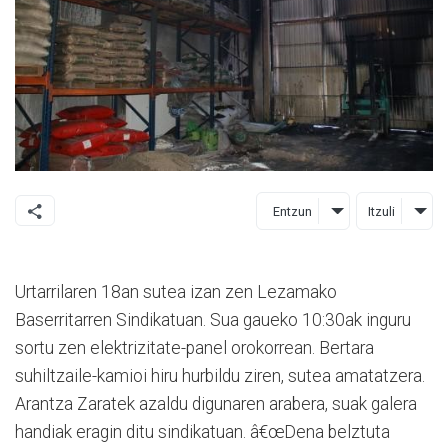
Entzun
Itzuli
Urtarrilaren 18an sutea izan zen Lezamako
Baserritarren Sindikatuan. Sua gaueko 10:30ak inguru
sortu zen elektrizitate-panel orokorrean. Bertara
suhiltzaile-kamioi hiru hurbildu ziren, sutea amatatzera.
Arantza Zaratek azaldu digunaren arabera, suak galera
handiak eragin ditu sindikatuan. â€œDena belztuta