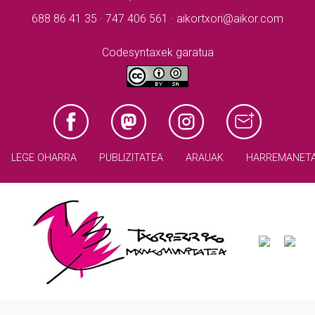
688 86 41 35 · 747 406 561 · aikortxori@aikor.com
Codesyntaxek garatua
LEGE OHARRA
PUBLIZITATEA
ARAUAK
HARREMANET