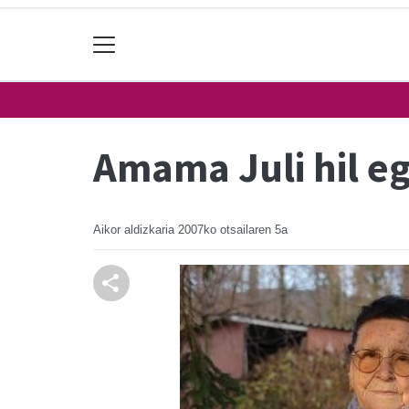
Amama Juli hil eg
Aikor aldizkaria
2007ko otsailaren 5a