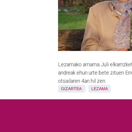
Lezamako amama Juli elkarrizketat
andreak ehun urte bete zituen Err
otsailaren 4an hil zen.
GIZARTEA
LEZAMA