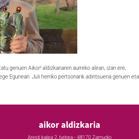
u genuen Aikor! aldizkariaren aurreko alean, izan ere,
ege Egunean. Juli herriko pertsonarik adintsuena genuen eta
aikor aldizkaria
Aresti kalea 2, behea - 48170 Zamudio