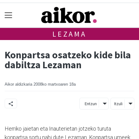
LEZAMA
Konpartsa osatzeko kide bila
dabiltza Lezaman
Aikor aldizkaria
2008ko martxoaren 18a
Entzun
Itzuli
Herriko jaietan eta Inauterietan jotzeko turuta
konpartsa sortu nahi dute Lezaman. Konpartsa umeek