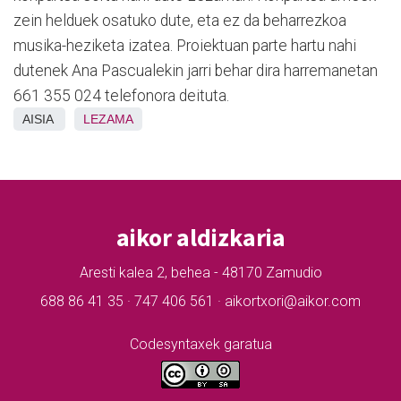
zein helduek osatuko dute, eta ez da beharrezkoa
musika-heziketa izatea. Proiektuan parte hartu nahi
dutenek Ana Pascualekin jarri behar dira harremanetan
661 355 024 telefonora deituta.
AISIA
LEZAMA
aikor aldizkaria
Aresti kalea 2, behea - 48170 Zamudio
688 86 41 35 · 747 406 561 · aikortxori@aikor.com
Codesyntaxek garatua