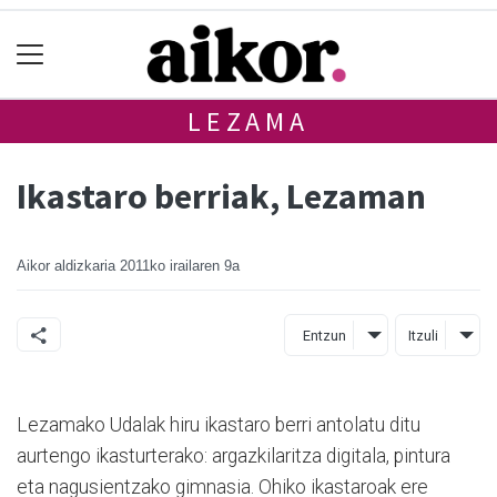
LEZAMA
Ikastaro berriak, Lezaman
Aikor aldizkaria
2011ko irailaren 9a
Entzun
Itzuli
Lezamako Udalak hiru ikastaro berri antolatu ditu
aurtengo ikasturterako: argazkilaritza digitala, pintura
eta nagusientzako gimnasia. Ohiko ikastaroak ere