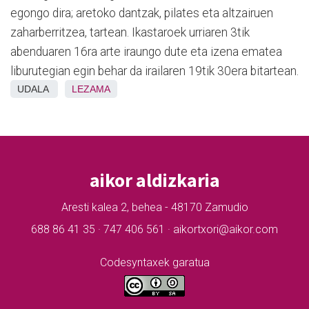
egongo dira; aretoko dantzak, pilates eta altzairuen
zaharberritzea, tartean. Ikastaroek urriaren 3tik
abenduaren 16ra arte iraungo dute eta izena ematea
liburutegian egin behar da irailaren 19tik 30era bitartean.
UDALA
LEZAMA
aikor aldizkaria
Aresti kalea 2, behea - 48170 Zamudio
688 86 41 35 · 747 406 561 · aikortxori@aikor.com
Codesyntaxek garatua