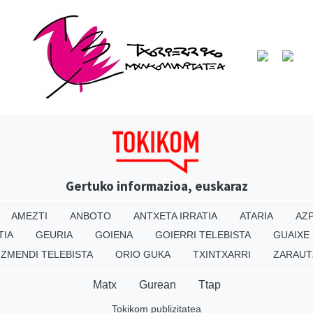
Gertuko informazioa, euskaraz
AMEZTI
ANBOTO
ANTXETA IRRATIA
ATARIA
AZP
TIA
GEURIA
GOIENA
GOIERRI TELEBISTA
GUAIXE
IZMENDI TELEBISTA
ORIO GUKA
TXINTXARRI
ZARAUT
Matx
Gurean
Ttap
Tokikom publizitatea