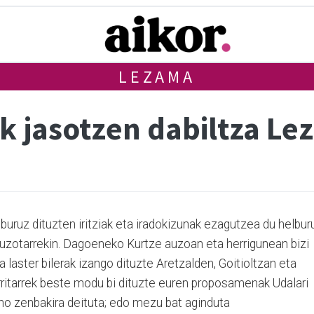
LEZAMA
ak jasotzen dabiltza L
buruz dituzten iritziak eta iradokizunak ezagutzea du helburu
 auzotarrekin. Dagoeneko Kurtze auzoan eta herrigunean bizi
eta laster bilerak izango dituzte Aretzalden, Goitioltzan eta
rritarrek beste modu bi dituzte euren proposamenak Udalari
no zenbakira deituta; edo mezu bat aginduta