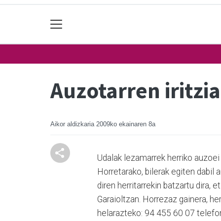
Auzotarren iritzi
Aikor aldizkaria
2009ko ekainaren 8a
Udalak lezamarrek herriko auzoei 
Horretarako, bilerak egiten dabil
diren herritarrekin batzartu dira, 
Garaioltzan. Horrezaz gainera, he
helarazteko: 94 455 60 07 telefo