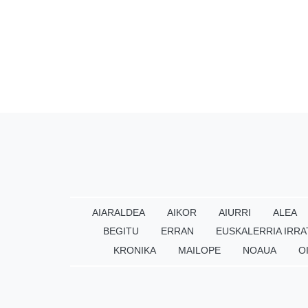
AIARALDEA
AIKOR
AIURRI
ALEA
BEGITU
ERRAN
EUSKALERRIA IRRA
KRONIKA
MAILOPE
NOAUA
O