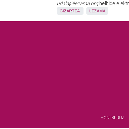
udala@lezama.org
helbide elektr
GIZARTEA
LEZAMA
HONI BURUZ