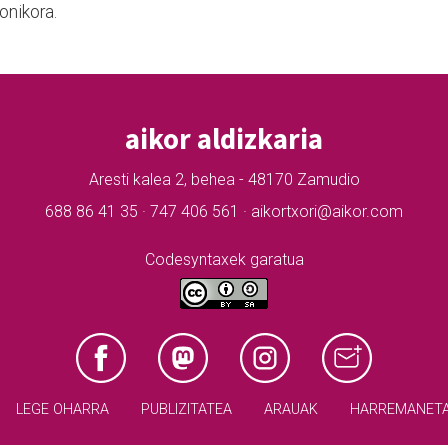
onikora.
aikor aldizkaria
Aresti kalea 2, behea - 48170 Zamudio
688 86 41 35 · 747 406 561 · aikortxori@aikor.com
Codesyntaxek garatua
LEGE OHARRA
PUBLIZITATEA
ARAUAK
HARREMANET