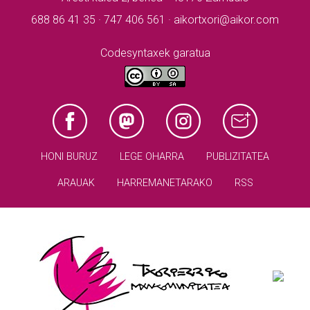
688 86 41 35 · 747 406 561 · aikortxori@aikor.com
Codesyntaxek garatua
HONI BURUZ
LEGE OHARRA
PUBLIZITATEA
ARAUAK
HARREMANETARAKO
RSS