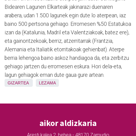
Bidearen Lagunen Elkarteak jakinarazi duenaren
arabera, udan 1.500 lagunek egin dute lo aterpean, iaz
baino 500 pertsona gehiago. Erromesen %50 Estatukoa
izan da (Katalunia, Madril eta Valentziakoak, batez ere),
eta gainontzekoak, berriz, atzerritarrak (Frantzia,
Alemania eta Italiatik etorritakoak gehienbat). Aterpe
berria lehengoa baino askoz handiagoa da, eta zerbitzu
gehiago jartzen du erromesen eskura. Hori dela-eta,
lagun gehiagok eman dute gaua gure artean.
GIZARTEA
LEZAMA
aikor aldizkaria
Aresti kalea 2, behea - 48170 Zamudio