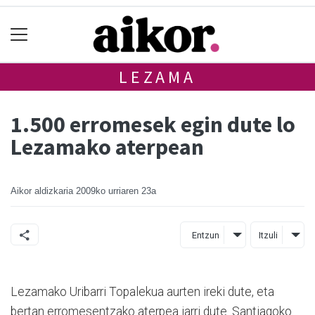
LEZAMA
1.500 erromesek egin dute lo
Lezamako aterpean
Aikor aldizkaria
2009ko urriaren 23a
Entzun
Itzuli
Lezamako Uribarri Topalekua aurten ireki dute, eta
bertan erromesentzako aterpea jarri dute. Santiagoko