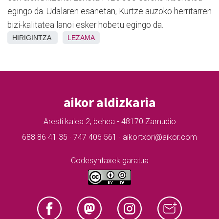
egingo da. Udalaren esanetan, Kurtze auzoko herritarren
bizi-kalitatea lanoi esker hobetu egingo da.
HIRIGINTZA
LEZAMA
aikor aldizkaria
Aresti kalea 2, behea - 48170 Zamudio
688 86 41 35 · 747 406 561 · aikortxori@aikor.com
Codesyntaxek garatua