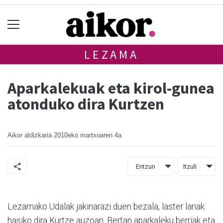
LEZAMA
Aparkalekuak eta kirol-gunea
atonduko dira Kurtzen
Aikor aldizkaria
2010eko martxoaren 4a
Entzun
Itzuli
Lezamako Udalak jakinarazi duen bezala, laster lanak
hasiko dira Kurtze auzoan. Bertan aparkaleku berriak eta