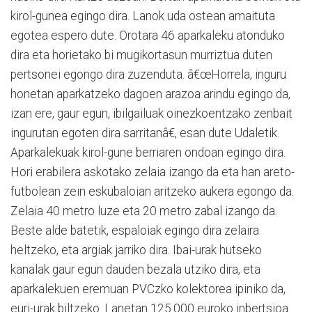
kirol-gunea egingo dira. Lanok uda ostean amaituta
egotea espero dute. Orotara 46 aparkaleku atonduko
dira eta horietako bi mugikortasun murriztua duten
pertsonei egongo dira zuzenduta. â€œHorrela, inguru
honetan aparkatzeko dagoen arazoa arindu egingo da,
izan ere, gaur egun, ibilgailuak oinezkoentzako zenbait
ingurutan egoten dira sarritanâ€, esan dute Udaletik.
Aparkalekuak kirol-gune berriaren ondoan egingo dira.
Hori erabilera askotako zelaia izango da eta han areto-
futbolean zein eskubaloian aritzeko aukera egongo da.
Zelaia 40 metro luze eta 20 metro zabal izango da.
Beste alde batetik, espaloiak egingo dira zelaira
heltzeko, eta argiak jarriko dira. Ibai-urak hutseko
kanalak gaur egun dauden bezala utziko dira, eta
aparkalekuen eremuan PVCzko kolektorea ipiniko da,
euri-urak biltzeko. Lanetan 125.000 euroko inbertsioa